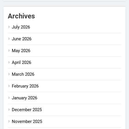
Archives
July 2026
June 2026
May 2026
April 2026
March 2026
February 2026
January 2026
December 2025
November 2025