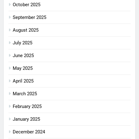
October 2025
September 2025
August 2025
July 2025
June 2025
May 2025
April 2025
March 2025
February 2025
January 2025
December 2024