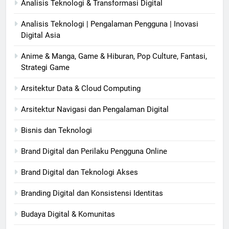
Analisis Teknologi & Transformasi Digital
Analisis Teknologi | Pengalaman Pengguna | Inovasi
Digital Asia
Anime & Manga, Game & Hiburan, Pop Culture, Fantasi,
Strategi Game
Arsitektur Data & Cloud Computing
Arsitektur Navigasi dan Pengalaman Digital
Bisnis dan Teknologi
Brand Digital dan Perilaku Pengguna Online
Brand Digital dan Teknologi Akses
Branding Digital dan Konsistensi Identitas
Budaya Digital & Komunitas