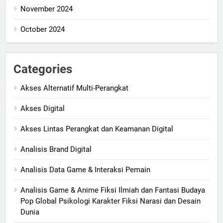
November 2024
October 2024
Categories
Akses Alternatif Multi-Perangkat
Akses Digital
Akses Lintas Perangkat dan Keamanan Digital
Analisis Brand Digital
Analisis Data Game & Interaksi Pemain
Analisis Game & Anime Fiksi Ilmiah dan Fantasi Budaya
Pop Global Psikologi Karakter Fiksi Narasi dan Desain
Dunia