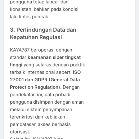
pengguna tetap lancar dan
konsisten, bahkan pada kondisi
lalu lintas puncak.
3. Perlindungan Data dan
Kepatuhan Regulasi
KAYA787 beroperasi dengan
standar
keamanan siber tingkat
tinggi
yang selaras dengan praktik
terbaik internasional seperti
ISO
27001 dan GDPR (General Data
Protection Regulation)
. Dengan
pendekatan ini, data pribadi
pengguna disimpan dengan aman
melalui sistem penyimpanan
terenkripsi dan kebijakan
pembatasan akses berbasis
otorisasi.