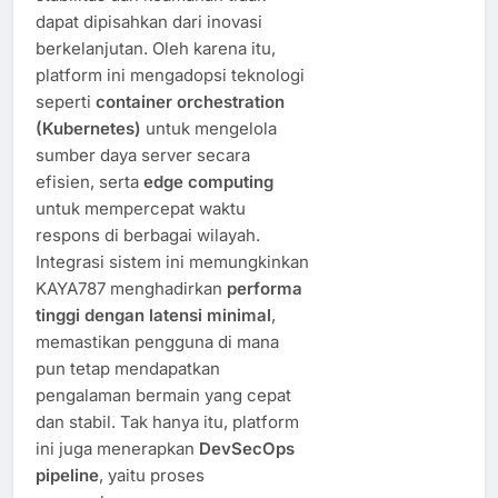
dapat dipisahkan dari inovasi
berkelanjutan. Oleh karena itu,
platform ini mengadopsi teknologi
seperti
container orchestration
(Kubernetes)
untuk mengelola
sumber daya server secara
efisien, serta
edge computing
untuk mempercepat waktu
respons di berbagai wilayah.
Integrasi sistem ini memungkinkan
KAYA787 menghadirkan
performa
tinggi dengan latensi minimal
,
memastikan pengguna di mana
pun tetap mendapatkan
pengalaman bermain yang cepat
dan stabil. Tak hanya itu, platform
ini juga menerapkan
DevSecOps
pipeline
, yaitu proses