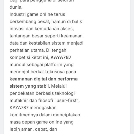
dunia.
Industri game online terus
berkembang pesat, namun di balik
inovasi dan kemudahan akses,
tantangan besar seperti keamanan
data dan kestabilan sistem menjadi
perhatian utama. Di tengah
kompetisi ketat ini,
KAYA787
muncul sebagai platform yang
menonjol berkat fokusnya pada
keamanan digital dan performa
sistem yang stabil
. Melalui
pendekatan berbasis teknologi
mutakhir dan filosofi “user-first”,
KAYA787 menegaskan
komitmennya dalam menciptakan
masa depan game online yang
lebih aman, cepat, dan