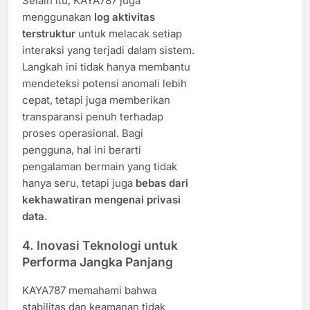
Selain itu, KAYA787 juga
menggunakan
log aktivitas
terstruktur
untuk melacak setiap
interaksi yang terjadi dalam sistem.
Langkah ini tidak hanya membantu
mendeteksi potensi anomali lebih
cepat, tetapi juga memberikan
transparansi penuh terhadap
proses operasional. Bagi
pengguna, hal ini berarti
pengalaman bermain yang tidak
hanya seru, tetapi juga
bebas dari
kekhawatiran mengenai privasi
data
.
4. Inovasi Teknologi untuk
Performa Jangka Panjang
KAYA787 memahami bahwa
stabilitas dan keamanan tidak