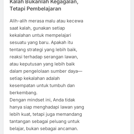
Kalah Bukanlah Kegagalan,
Tetapi Pembelajaran
Alih-alih merasa malu atau kecewa
saat kalah, gunakan setiap
kekalahan untuk mempelajari
sesuatu yang baru. Apakah itu
tentang strategi yang lebih baik,
reaksi terhadap serangan lawan,
atau keputusan yang lebih baik
dalam pengelolaan sumber daya—
setiap kekalahan adalah
kesempatan untuk tumbuh dan
berkembang.
Dengan mindset ini, Anda tidak
hanya siap menghadapi lawan yang
lebih kuat, tetapi juga memandang
tantangan sebagai peluang untuk
belajar, bukan sebagai ancaman.