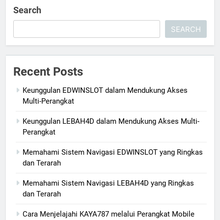
Search
SEARCH
Recent Posts
Keunggulan EDWINSLOT dalam Mendukung Akses
Multi-Perangkat
Keunggulan LEBAH4D dalam Mendukung Akses Multi-
Perangkat
Memahami Sistem Navigasi EDWINSLOT yang Ringkas
dan Terarah
Memahami Sistem Navigasi LEBAH4D yang Ringkas
dan Terarah
Cara Menjelajahi KAYA787 melalui Perangkat Mobile