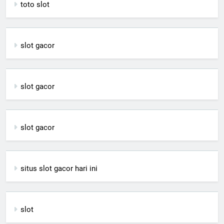
toto slot
slot gacor
slot gacor
slot gacor
situs slot gacor hari ini
slot