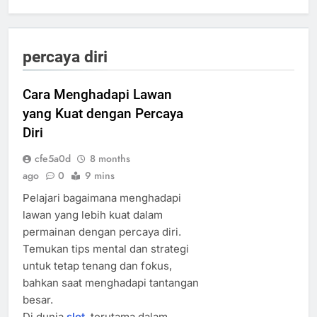
percaya diri
Cara Menghadapi Lawan
yang Kuat dengan Percaya
Diri
cfe5a0d
8 months
ago
0
9 mins
Pelajari bagaimana menghadapi
lawan yang lebih kuat dalam
permainan dengan percaya diri.
Temukan tips mental dan strategi
untuk tetap tenang dan fokus,
bahkan saat menghadapi tantangan
besar.
Di dunia
slot
, terutama dalam