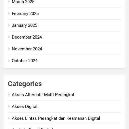
March 2025
February 2025
January 2025
December 2024
November 2024
October 2024
Categories
Akses Alternatif Multi-Perangkat
Akses Digital
Akses Lintas Perangkat dan Keamanan Digital