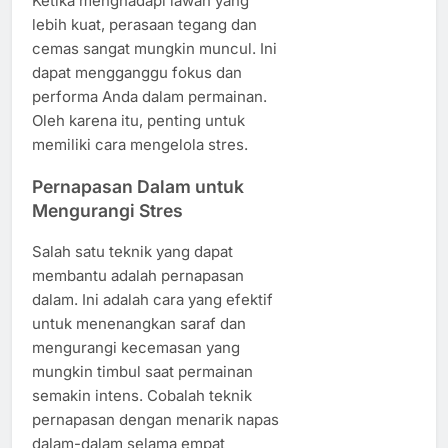
Ketika menghadapi lawan yang
lebih kuat, perasaan tegang dan
cemas sangat mungkin muncul. Ini
dapat mengganggu fokus dan
performa Anda dalam permainan.
Oleh karena itu, penting untuk
memiliki cara mengelola stres.
Pernapasan Dalam untuk
Mengurangi Stres
Salah satu teknik yang dapat
membantu adalah pernapasan
dalam. Ini adalah cara yang efektif
untuk menenangkan saraf dan
mengurangi kecemasan yang
mungkin timbul saat permainan
semakin intens. Cobalah teknik
pernapasan dengan menarik napas
dalam-dalam selama empat