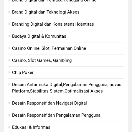
Brand Digital dan Teknologi Akses
Branding Digital dan Konsistensi Identitas
Budaya Digital & Komunitas
Casino Online, Slot, Permainan Online
Casino, Slot Games, Gambling
Chip Poker
Desain Antarmuka Digital,Pengalaman Pengguna,Inovasi
Platform,Stabilitas Sistem,Optimalisasi Akses
Desain Responsif dan Navigasi Digital
Desain Responsif dan Pengalaman Pengguna
Edukasi & Informasi