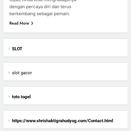
dengan percaya diri dan terus
berkembang sebagai pemain.
Read More
SLOT
slot gacor
toto togel
https://www.shrishaktigrahudyog.com/Contact.html