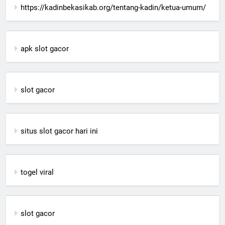
https://kadinbekasikab.org/tentang-kadin/ketua-umum/
apk slot gacor
slot gacor
situs slot gacor hari ini
togel viral
slot gacor