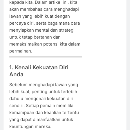
kepada kita. Dalam artikel ini, kita
akan membahas cara menghadapi
lawan yang lebih kuat dengan
percaya diri, serta bagaimana cara
menyiapkan mental dan strategi
untuk tetap bertahan dan
memaksimalkan potensi kita dalam
permainan.
1. Kenali Kekuatan Diri
Anda
Sebelum menghadapi lawan yang
lebih kuat, penting untuk terlebih
dahulu mengenali kekuatan diri
sendiri. Setiap pemain memiliki
kemampuan dan keahlian tertentu
yang dapat dimanfaatkan untuk
keuntungan mereka.