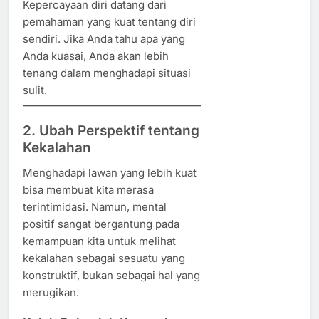
Kepercayaan diri datang dari
pemahaman yang kuat tentang diri
sendiri. Jika Anda tahu apa yang
Anda kuasai, Anda akan lebih
tenang dalam menghadapi situasi
sulit.
2. Ubah Perspektif tentang
Kekalahan
Menghadapi lawan yang lebih kuat
bisa membuat kita merasa
terintimidasi. Namun, mental
positif sangat bergantung pada
kemampuan kita untuk melihat
kekalahan sebagai sesuatu yang
konstruktif, bukan sebagai hal yang
merugikan.