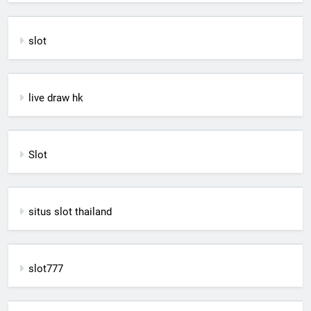
slot
live draw hk
Slot
situs slot thailand
slot777