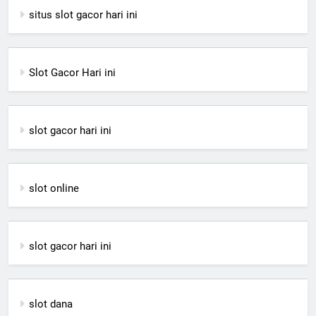
situs slot gacor hari ini
Slot Gacor Hari ini
slot gacor hari ini
slot online
slot gacor hari ini
slot dana