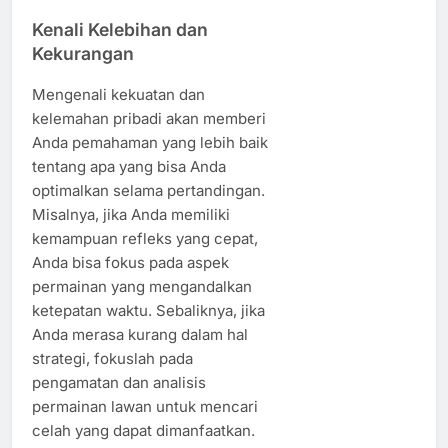
Kenali Kelebihan dan
Kekurangan
Mengenali kekuatan dan
kelemahan pribadi akan memberi
Anda pemahaman yang lebih baik
tentang apa yang bisa Anda
optimalkan selama pertandingan.
Misalnya, jika Anda memiliki
kemampuan refleks yang cepat,
Anda bisa fokus pada aspek
permainan yang mengandalkan
ketepatan waktu. Sebaliknya, jika
Anda merasa kurang dalam hal
strategi, fokuslah pada
pengamatan dan analisis
permainan lawan untuk mencari
celah yang dapat dimanfaatkan.