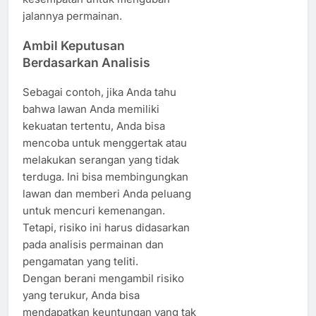
jalannya permainan.
Ambil Keputusan
Berdasarkan Analisis
Sebagai contoh, jika Anda tahu
bahwa lawan Anda memiliki
kekuatan tertentu, Anda bisa
mencoba untuk menggertak atau
melakukan serangan yang tidak
terduga. Ini bisa membingungkan
lawan dan memberi Anda peluang
untuk mencuri kemenangan.
Tetapi, risiko ini harus didasarkan
pada analisis permainan dan
pengamatan yang teliti.
Dengan berani mengambil risiko
yang terukur, Anda bisa
mendapatkan keuntungan yang tak