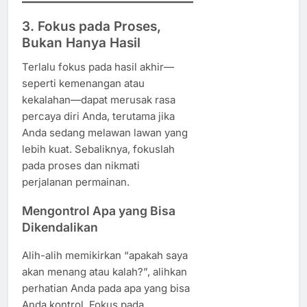
3. Fokus pada Proses,
Bukan Hanya Hasil
Terlalu fokus pada hasil akhir—
seperti kemenangan atau
kekalahan—dapat merusak rasa
percaya diri Anda, terutama jika
Anda sedang melawan lawan yang
lebih kuat. Sebaliknya, fokuslah
pada proses dan nikmati
perjalanan permainan.
Mengontrol Apa yang Bisa
Dikendalikan
Alih-alih memikirkan “apakah saya
akan menang atau kalah?”, alihkan
perhatian Anda pada apa yang bisa
Anda kontrol. Fokus pada