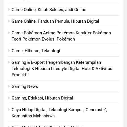
Game Online, Kisah Sukses, Judi Online
Game Online, Panduan Pemula, Hiburan Digital
Game Pokémon Anime Pokémon Karakter Pokémon
Teori Pokémon Evolusi Pokémon
Game, Hiburan, Teknologi
Gaming & E-Sport Pengembangan Keterampilan
Teknologi & Hiburan Lifestyle Digital Hobi & Aktivitas
Produktif
Gaming News
Gaming, Edukasi, Hiburan Digital
Gaya Hidup Digital, Teknologi Kampus, Generasi Z,
Komunitas Mahasiswa