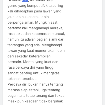
genre yang kompetitif, kita sering
kali dihadapkan pada lawan yang
jauh lebih kuat atau lebih
berpengalaman. Mungkin saat
pertama kali menghadapi mereka,
rasa takut dan kecemasan muncul,
namun itu adalah bagian alami dari
tantangan yang ada. Menghadapi
lawan yang kuat memerlukan lebih
dari sekedar keterampilan
bermain. Mental yang kuat dan
rasa percaya diri yang tinggi
sangat penting untuk mengatasi
tekanan tersebut.
Percaya diri bukan hanya tentang
merasa siap, tetapi juga tentang
bagaimana tetap tenang dan fokus
meskipun keadaan tidak berpihak