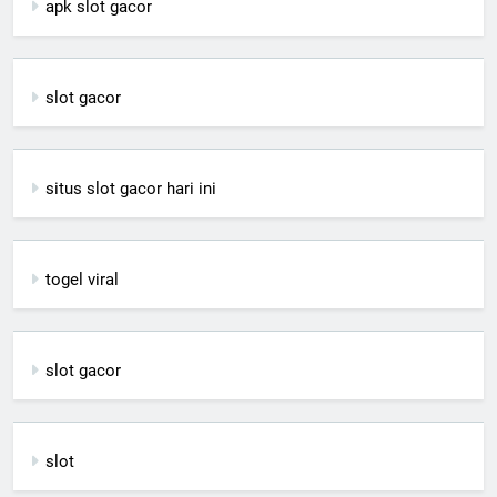
apk slot gacor
slot gacor
situs slot gacor hari ini
togel viral
slot gacor
slot