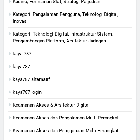
Kasino, Permainan Slot, Strategi Perjudian
Kategori: Pengalaman Pengguna, Teknologi Digital,
Inovasi
Kategori: Teknologi Digital, Infrastruktur Sistem,
Pengembangan Platform, Arsitektur Jaringan
kaya 787
kaya787
kaya787 alternatif
kaya787 login
Keamanan Akses & Arsitektur Digital
Keamanan Akses dan Pengalaman Multi-Perangkat
Keamanan Akses dan Penggunaan Multi-Perangkat