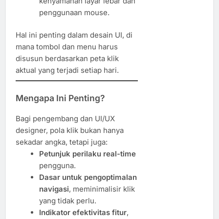
kenyamanan layar lebar dan
penggunaan mouse.
Hal ini penting dalam desain UI, di
mana tombol dan menu harus
disusun berdasarkan peta klik
aktual yang terjadi setiap hari.
Mengapa Ini Penting?
Bagi pengembang dan UI/UX
designer, pola klik bukan hanya
sekadar angka, tetapi juga:
Petunjuk perilaku real-time
pengguna.
Dasar untuk pengoptimalan
navigasi
, meminimalisir klik
yang tidak perlu.
Indikator efektivitas fitur
,