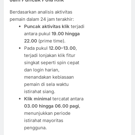
Berdasarkan analisis aktivitas
pemain dalam 24 jam terakhir:
Puncak aktivitas klik
terjadi
antara pukul
19.00 hingga
22.00
(prime time).
Pada pukul
12.00–13.00
,
terjadi lonjakan klik fitur
singkat seperti spin cepat
dan login harian,
menandakan kebiasaan
pemain di sela waktu
istirahat siang.
Klik minimal
tercatat antara
03.00 hingga 06.00 pagi
,
menunjukkan periode
istirahat mayoritas
pengguna.