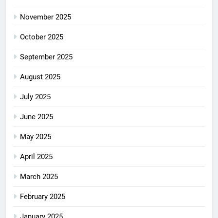
November 2025
October 2025
September 2025
August 2025
July 2025
June 2025
May 2025
April 2025
March 2025
February 2025
January 2025