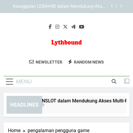
Skip
Memahami Sistem Navigasi EDWINSLOT yang
to
Ringkas dan Terarah
content
Memahami Sistem Navigasi LEBAH4D yang
Ringkas dan Terarah
Keunggulan EDWINSLOT dalam Mendukung
Akses Multi-Perangkat
Keunggulan LEBAH4D dalam Mendukung Akses
Multi-Perangkat
Lythbound
Temukan Kreativitas Tanpa Batas Di
Memahami Sistem Navigasi EDWINSLOT yang
NEWSLETTER
RANDOM NEWS
Ringkas dan Terarah
Lythbound. Platform Untuk Seniman
Memahami Sistem Navigasi LEBAH4D yang
Digital Dan Kreator Visual.
Ringkas dan Terarah
MENU
eunggulan EDWINSLOT dalam Mendukung Akses Multi-Perang
HEADLINES
Weeks Ago
Home
pengalaman pengguna game