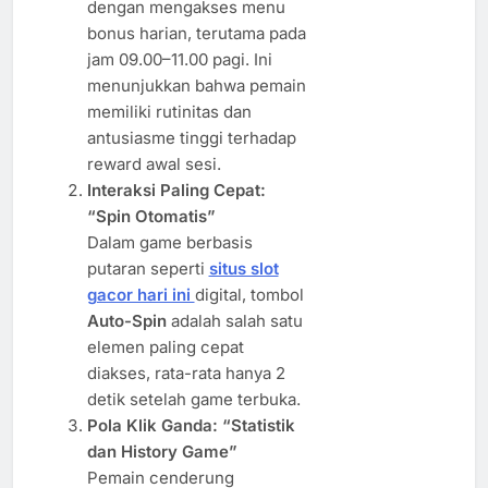
dengan mengakses menu
bonus harian, terutama pada
jam 09.00–11.00 pagi. Ini
menunjukkan bahwa pemain
memiliki rutinitas dan
antusiasme tinggi terhadap
reward awal sesi.
Interaksi Paling Cepat:
“Spin Otomatis”
Dalam game berbasis
putaran seperti
situs slot
gacor hari ini
digital, tombol
Auto-Spin
adalah salah satu
elemen paling cepat
diakses, rata-rata hanya 2
detik setelah game terbuka.
Pola Klik Ganda: “Statistik
dan History Game”
Pemain cenderung