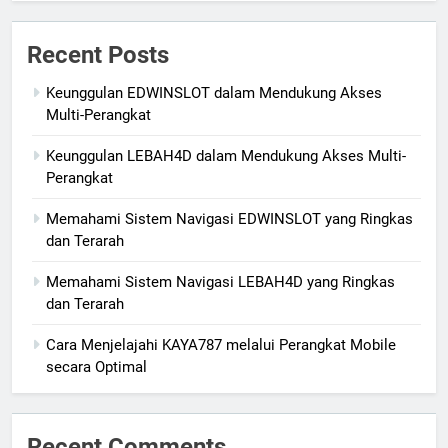
Recent Posts
Keunggulan EDWINSLOT dalam Mendukung Akses
Multi-Perangkat
Keunggulan LEBAH4D dalam Mendukung Akses Multi-
Perangkat
Memahami Sistem Navigasi EDWINSLOT yang Ringkas
dan Terarah
Memahami Sistem Navigasi LEBAH4D yang Ringkas
dan Terarah
Cara Menjelajahi KAYA787 melalui Perangkat Mobile
secara Optimal
Recent Comments