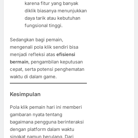
karena fitur yang banyak
diklik biasanya menunjukkan
daya tarik atau kebutuhan
fungsional tinggi.
Sedangkan bagi pemain,
mengenali pola klik sendiri bisa
menjadi refleksi atas
efisiensi
bermain
, pengambilan keputusan
cepat, serta potensi penghematan
waktu di dalam game.
Kesimpulan
Pola klik pemain hari ini memberi
gambaran nyata tentang
bagaimana pengguna berinteraksi
dengan platform dalam waktu
singkat namun berulang. Dari