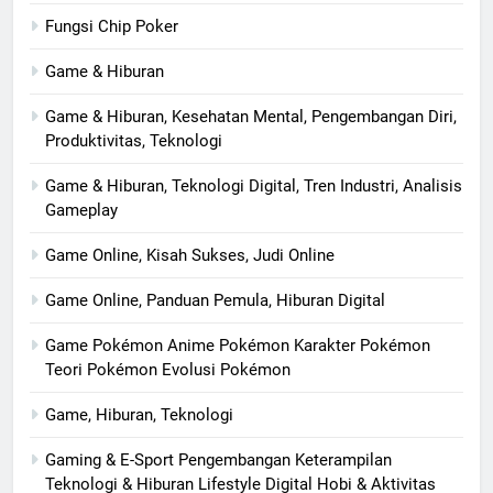
Fungsi Chip Poker
Game & Hiburan
Game & Hiburan, Kesehatan Mental, Pengembangan Diri,
Produktivitas, Teknologi
Game & Hiburan, Teknologi Digital, Tren Industri, Analisis
Gameplay
Game Online, Kisah Sukses, Judi Online
Game Online, Panduan Pemula, Hiburan Digital
Game Pokémon Anime Pokémon Karakter Pokémon
Teori Pokémon Evolusi Pokémon
Game, Hiburan, Teknologi
Gaming & E-Sport Pengembangan Keterampilan
Teknologi & Hiburan Lifestyle Digital Hobi & Aktivitas