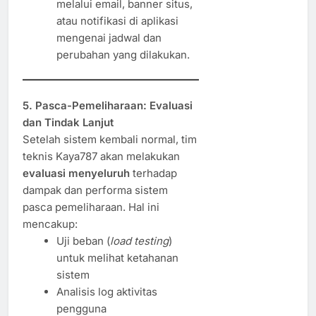
melalui email, banner situs,
atau notifikasi di aplikasi
mengenai jadwal dan
perubahan yang dilakukan.
5. Pasca-Pemeliharaan: Evaluasi
dan Tindak Lanjut
Setelah sistem kembali normal, tim
teknis Kaya787 akan melakukan
evaluasi menyeluruh
terhadap
dampak dan performa sistem
pasca pemeliharaan. Hal ini
mencakup:
Uji beban (
load testing
)
untuk melihat ketahanan
sistem
Analisis log aktivitas
pengguna