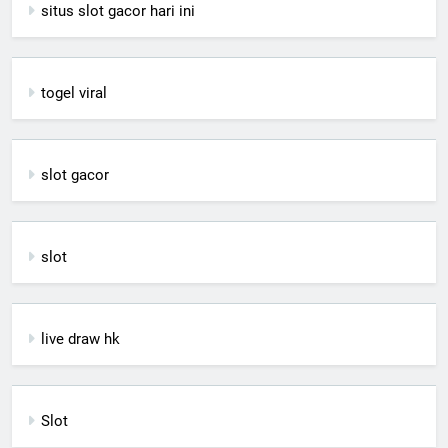
situs slot gacor hari ini
togel viral
slot gacor
slot
live draw hk
Slot