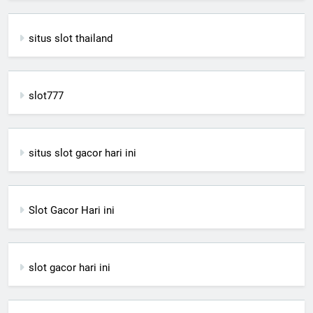
situs slot thailand
slot777
situs slot gacor hari ini
Slot Gacor Hari ini
slot gacor hari ini