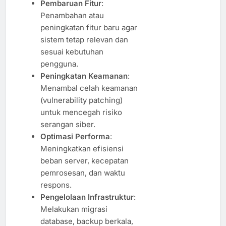
Pembaruan Fitur
:
Penambahan atau
peningkatan fitur baru agar
sistem tetap relevan dan
sesuai kebutuhan
pengguna.
Peningkatan Keamanan
:
Menambal celah keamanan
(vulnerability patching)
untuk mencegah risiko
serangan siber.
Optimasi Performa
:
Meningkatkan efisiensi
beban server, kecepatan
pemrosesan, dan waktu
respons.
Pengelolaan Infrastruktur
:
Melakukan migrasi
database, backup berkala,