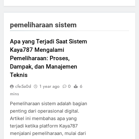
pemeliharaan sistem
Apa yang Terjadi Saat Sistem
Kaya787 Mengalami
Pemeliharaan: Proses,
Dampak, dan Manajemen
Teknis
cfe5a0d
1 year ago
0
6
mins
Pemeliharaan sistem adalah bagian
penting dari operasional digital.
Artikel ini membahas apa yang
terjadi ketika platform Kaya787
menjalani pemeliharaan, mulai dari