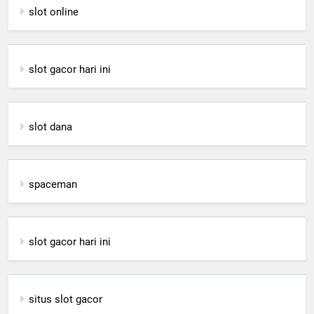
slot online
slot gacor hari ini
slot dana
spaceman
slot gacor hari ini
situs slot gacor