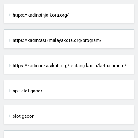
https://kadinbinjaikota.org/
https://kadintasikmalayakota.org/program/
https://kadinbekasikab.org/tentang-kadin/ketua-umum/
apk slot gacor
slot gacor