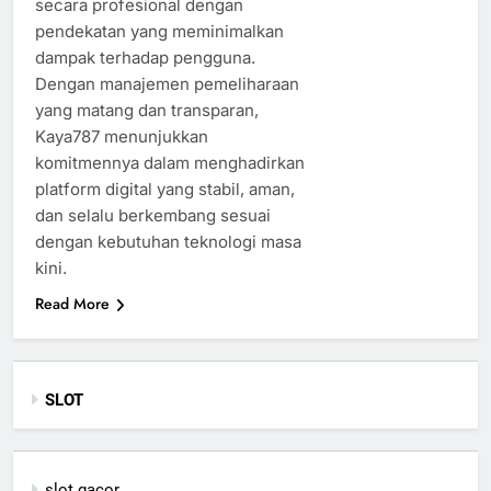
secara profesional dengan
pendekatan yang meminimalkan
dampak terhadap pengguna.
Dengan manajemen pemeliharaan
yang matang dan transparan,
Kaya787 menunjukkan
komitmennya dalam menghadirkan
platform digital yang stabil, aman,
dan selalu berkembang sesuai
dengan kebutuhan teknologi masa
kini.
Read More
SLOT
slot gacor