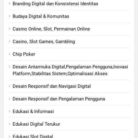
Branding Digital dan Konsistensi Identitas
Budaya Digital & Komunitas
Casino Online, Slot, Permainan Online
Casino, Slot Games, Gambling
Chip Poker
Desain Antarmuka Digital,Pengalaman Pengguna,Inovasi
Platform,Stabilitas Sistem,Optimalisasi Akses
Desain Responsif dan Navigasi Digital
Desain Responsif dan Pengalaman Pengguna
Edukasi & Informasi
Edukasi Digital Terukur
Edukasi Slot Digital