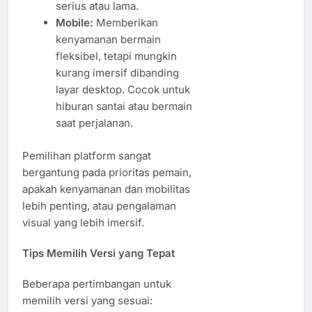
serius atau lama.
Mobile:
Memberikan
kenyamanan bermain
fleksibel, tetapi mungkin
kurang imersif dibanding
layar desktop. Cocok untuk
hiburan santai atau bermain
saat perjalanan.
Pemilihan platform sangat
bergantung pada prioritas pemain,
apakah kenyamanan dan mobilitas
lebih penting, atau pengalaman
visual yang lebih imersif.
Tips Memilih Versi yang Tepat
Beberapa pertimbangan untuk
memilih versi yang sesuai: