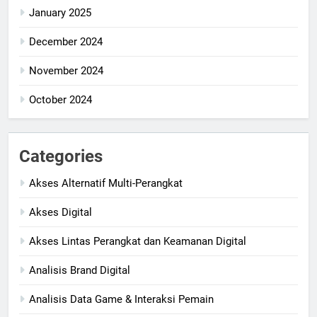
January 2025
December 2024
November 2024
October 2024
Categories
Akses Alternatif Multi-Perangkat
Akses Digital
Akses Lintas Perangkat dan Keamanan Digital
Analisis Brand Digital
Analisis Data Game & Interaksi Pemain