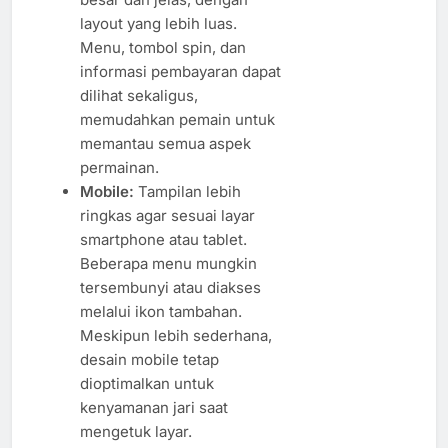
layout yang lebih luas.
Menu, tombol spin, dan
informasi pembayaran dapat
dilihat sekaligus,
memudahkan pemain untuk
memantau semua aspek
permainan.
Mobile:
Tampilan lebih
ringkas agar sesuai layar
smartphone atau tablet.
Beberapa menu mungkin
tersembunyi atau diakses
melalui ikon tambahan.
Meskipun lebih sederhana,
desain mobile tetap
dioptimalkan untuk
kenyamanan jari saat
mengetuk layar.