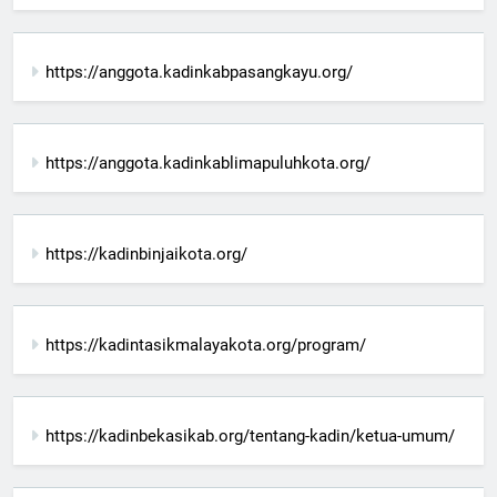
https://anggota.kadinkabpasangkayu.org/
https://anggota.kadinkablimapuluhkota.org/
https://kadinbinjaikota.org/
https://kadintasikmalayakota.org/program/
https://kadinbekasikab.org/tentang-kadin/ketua-umum/