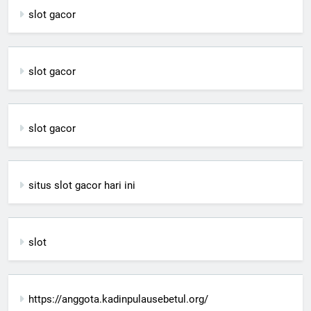
slot gacor
slot gacor
slot gacor
situs slot gacor hari ini
slot
https://anggota.kadinpulausebetul.org/