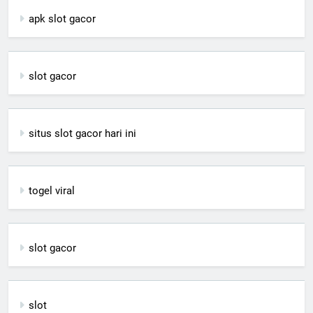
apk slot gacor
slot gacor
situs slot gacor hari ini
togel viral
slot gacor
slot