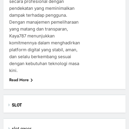
secara profesional dengan
pendekatan yang meminimalkan
dampak terhadap pengguna.
Dengan manajemen pemeliharaan
yang matang dan transparan,
Kaya787 menunjukkan
komitmennya dalam menghadirkan
platform digital yang stabil, aman,
dan selalu berkembang sesuai
dengan kebutuhan teknologi masa
kini.
Read More
SLOT
slot gacor