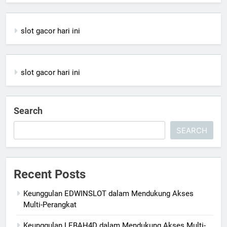
slot gacor hari ini
slot gacor hari ini
Search
SEARCH
Recent Posts
Keunggulan EDWINSLOT dalam Mendukung Akses
Multi-Perangkat
Keunggulan LEBAH4D dalam Mendukung Akses Multi-