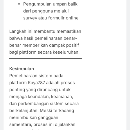
Pengumpulan umpan balik
dari pengguna melalui
survey atau formulir online
Langkah ini membantu memastikan
bahwa hasil pemeliharaan benar-
benar memberikan dampak positif
bagi platform secara keseluruhan.
Kesimpulan
Pemeliharaan sistem pada
platform Kaya787 adalah proses
penting yang dirancang untuk
menjaga keandalan, keamanan,
dan perkembangan sistem secara
berkelanjutan. Meski terkadang
menimbulkan gangguan
sementara, proses ini dijalankan