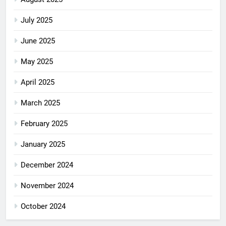
July 2025
June 2025
May 2025
April 2025
March 2025
February 2025
January 2025
December 2024
November 2024
October 2024