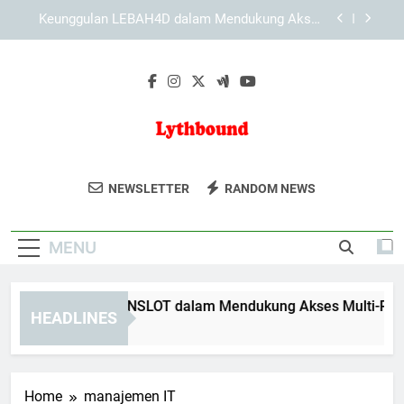
Skip
Memahami Sistem Navigasi EDWINSLOT yang
to
Ringkas dan Terarah
content
Memahami Sistem Navigasi LEBAH4D yang
Ringkas dan Terarah
Keunggulan EDWINSLOT dalam Mendukung
Akses Multi-Perangkat
Keunggulan LEBAH4D dalam Mendukung Akses
Multi-Perangkat
Lythbound
Temukan Kreativitas Tanpa Batas Di
Memahami Sistem Navigasi EDWINSLOT yang
NEWSLETTER
RANDOM NEWS
Ringkas dan Terarah
Lythbound. Platform Untuk Seniman
Memahami Sistem Navigasi LEBAH4D yang
Digital Dan Kreator Visual.
Ringkas dan Terarah
MENU
eunggulan EDWINSLOT dalam Mendukung Akses Multi-Perang
HEADLINES
Weeks Ago
Home
manajemen IT