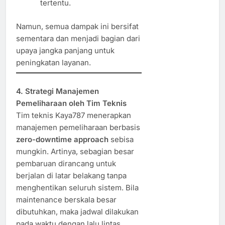
tertentu.
Namun, semua dampak ini bersifat
sementara dan menjadi bagian dari
upaya jangka panjang untuk
peningkatan layanan.
4. Strategi Manajemen
Pemeliharaan oleh Tim Teknis
Tim teknis Kaya787 menerapkan
manajemen pemeliharaan berbasis
zero-downtime approach
sebisa
mungkin. Artinya, sebagian besar
pembaruan dirancang untuk
berjalan di latar belakang tanpa
menghentikan seluruh sistem. Bila
maintenance berskala besar
dibutuhkan, maka jadwal dilakukan
pada waktu dengan lalu lintas