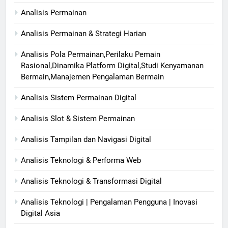
Analisis Permainan
Analisis Permainan & Strategi Harian
Analisis Pola Permainan,Perilaku Pemain
Rasional,Dinamika Platform Digital,Studi Kenyamanan
Bermain,Manajemen Pengalaman Bermain
Analisis Sistem Permainan Digital
Analisis Slot & Sistem Permainan
Analisis Tampilan dan Navigasi Digital
Analisis Teknologi & Performa Web
Analisis Teknologi & Transformasi Digital
Analisis Teknologi | Pengalaman Pengguna | Inovasi
Digital Asia