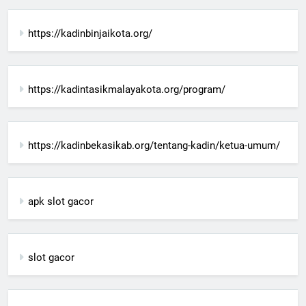
https://kadinbinjaikota.org/
https://kadintasikmalayakota.org/program/
https://kadinbekasikab.org/tentang-kadin/ketua-umum/
apk slot gacor
slot gacor