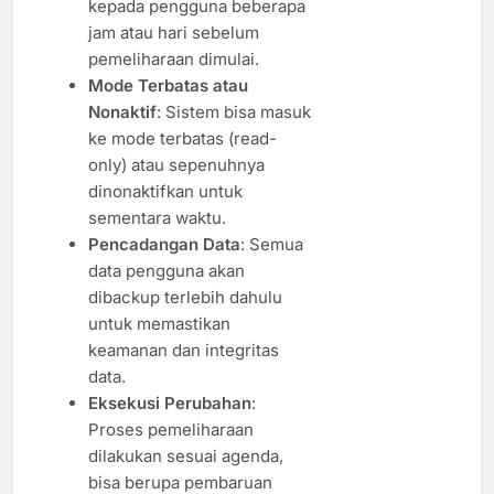
kepada pengguna beberapa
jam atau hari sebelum
pemeliharaan dimulai.
Mode Terbatas atau
Nonaktif
: Sistem bisa masuk
ke mode terbatas (read-
only) atau sepenuhnya
dinonaktifkan untuk
sementara waktu.
Pencadangan Data
: Semua
data pengguna akan
dibackup terlebih dahulu
untuk memastikan
keamanan dan integritas
data.
Eksekusi Perubahan
:
Proses pemeliharaan
dilakukan sesuai agenda,
bisa berupa pembaruan