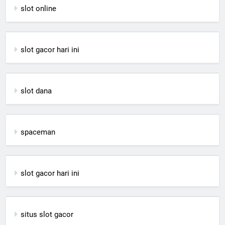
slot online
slot gacor hari ini
slot dana
spaceman
slot gacor hari ini
situs slot gacor