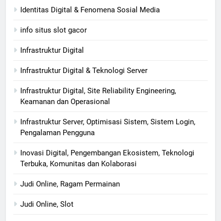
Identitas Digital & Fenomena Sosial Media
info situs slot gacor
Infrastruktur Digital
Infrastruktur Digital & Teknologi Server
Infrastruktur Digital, Site Reliability Engineering,
Keamanan dan Operasional
Infrastruktur Server, Optimisasi Sistem, Sistem Login,
Pengalaman Pengguna
Inovasi Digital, Pengembangan Ekosistem, Teknologi
Terbuka, Komunitas dan Kolaborasi
Judi Online, Ragam Permainan
Judi Online, Slot