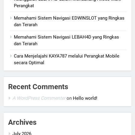
Perangkat
Memahami Sistem Navigasi EDWINSLOT yang Ringkas
dan Terarah
Memahami Sistem Navigasi LEBAH4D yang Ringkas
dan Terarah
Cara Menjelajahi KAYA787 melalui Perangkat Mobile
secara Optimal
Recent Comments
A WordPress Commenter
on
Hello world!
Archives
July 2026