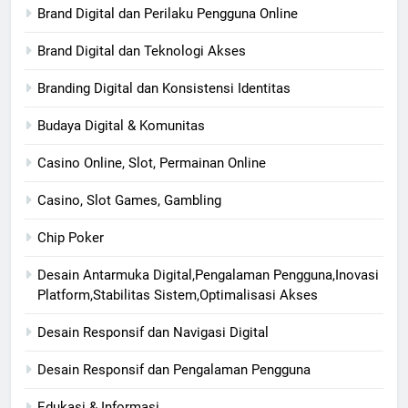
Brand Digital dan Perilaku Pengguna Online
Brand Digital dan Teknologi Akses
Branding Digital dan Konsistensi Identitas
Budaya Digital & Komunitas
Casino Online, Slot, Permainan Online
Casino, Slot Games, Gambling
Chip Poker
Desain Antarmuka Digital,Pengalaman Pengguna,Inovasi
Platform,Stabilitas Sistem,Optimalisasi Akses
Desain Responsif dan Navigasi Digital
Desain Responsif dan Pengalaman Pengguna
Edukasi & Informasi