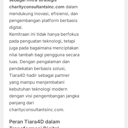
charityconsultantsinc.com
dalam
mendukung inovasi, efisiensi, dan
pengembangan platform berbasis
digital.
Kemitraan ini tidak hanya berfokus
pada penguatan teknologi, tetapi
juga pada bagaimana menciptakan
nilai tambah bagi pengguna secara
luas. Dengan pengalaman dan
pendekatan berbasis solusi,
Tiara4D hadir sebagai partner
yang mampu menjembatani
kebutuhan teknologi modern
dengan visi pengembangan jangka
panjang dari
charityconsultantsinc.com.
Peran Tiara4D dalam