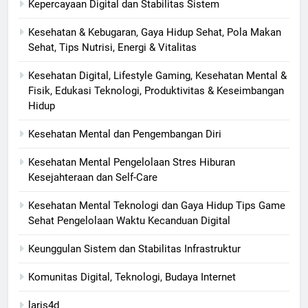
Kepercayaan Digital dan Stabilitas Sistem
Kesehatan & Kebugaran, Gaya Hidup Sehat, Pola Makan
Sehat, Tips Nutrisi, Energi & Vitalitas
Kesehatan Digital, Lifestyle Gaming, Kesehatan Mental &
Fisik, Edukasi Teknologi, Produktivitas & Keseimbangan
Hidup
Kesehatan Mental dan Pengembangan Diri
Kesehatan Mental Pengelolaan Stres Hiburan
Kesejahteraan dan Self-Care
Kesehatan Mental Teknologi dan Gaya Hidup Tips Game
Sehat Pengelolaan Waktu Kecanduan Digital
Keunggulan Sistem dan Stabilitas Infrastruktur
Komunitas Digital, Teknologi, Budaya Internet
laris4d