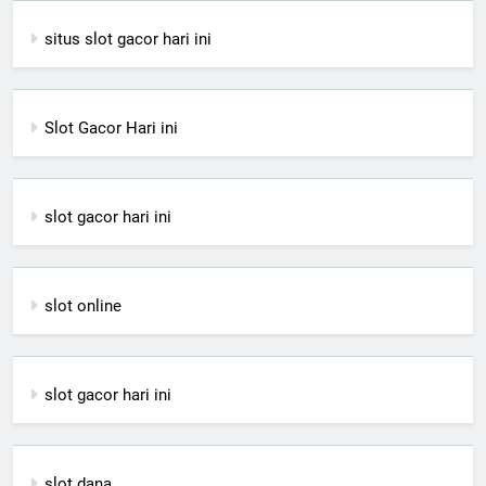
situs slot gacor hari ini
Slot Gacor Hari ini
slot gacor hari ini
slot online
slot gacor hari ini
slot dana