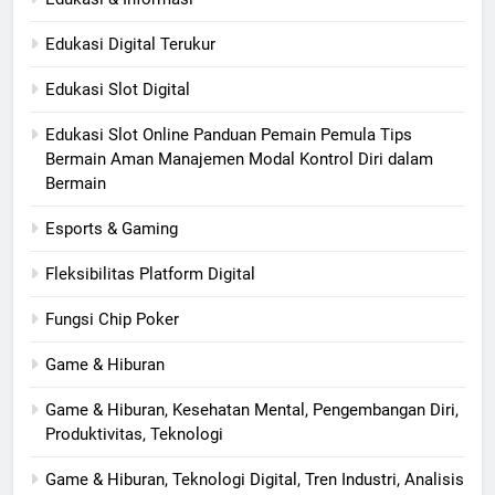
Edukasi Digital Terukur
Edukasi Slot Digital
Edukasi Slot Online Panduan Pemain Pemula Tips
Bermain Aman Manajemen Modal Kontrol Diri dalam
Bermain
Esports & Gaming
Fleksibilitas Platform Digital
Fungsi Chip Poker
Game & Hiburan
Game & Hiburan, Kesehatan Mental, Pengembangan Diri,
Produktivitas, Teknologi
Game & Hiburan, Teknologi Digital, Tren Industri, Analisis