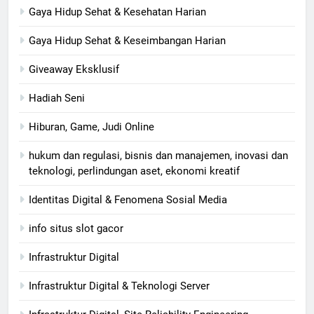
Gaya Hidup Sehat & Kesehatan Harian
Gaya Hidup Sehat & Keseimbangan Harian
Giveaway Eksklusif
Hadiah Seni
Hiburan, Game, Judi Online
hukum dan regulasi, bisnis dan manajemen, inovasi dan
teknologi, perlindungan aset, ekonomi kreatif
Identitas Digital & Fenomena Sosial Media
info situs slot gacor
Infrastruktur Digital
Infrastruktur Digital & Teknologi Server