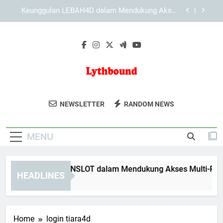
Skip
Memahami Sistem Navigasi EDWINSLOT yang
to
Ringkas dan Terarah
content
Memahami Sistem Navigasi LEBAH4D yang
Ringkas dan Terarah
Keunggulan EDWINSLOT dalam Mendukung
Akses Multi-Perangkat
Keunggulan LEBAH4D dalam Mendukung Akses
Multi-Perangkat
Lythbound
Temukan Kreativitas Tanpa Batas Di
Memahami Sistem Navigasi EDWINSLOT yang
NEWSLETTER
RANDOM NEWS
Ringkas dan Terarah
Lythbound. Platform Untuk Seniman
Memahami Sistem Navigasi LEBAH4D yang
Digital Dan Kreator Visual.
Ringkas dan Terarah
MENU
eunggulan EDWINSLOT dalam Mendukung Akses Multi-Perang
HEADLINES
Week Ago
Home
login tiara4d