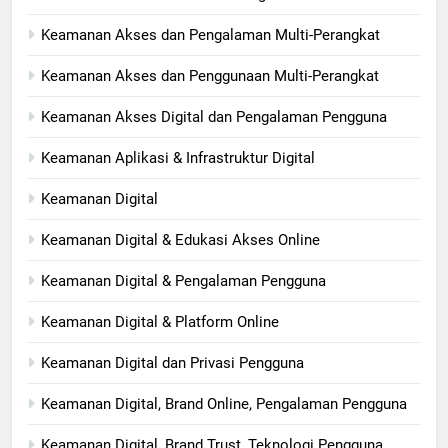
Keamanan Akses dan Pengalaman Multi-Perangkat
Keamanan Akses dan Penggunaan Multi-Perangkat
Keamanan Akses Digital dan Pengalaman Pengguna
Keamanan Aplikasi & Infrastruktur Digital
Keamanan Digital
Keamanan Digital & Edukasi Akses Online
Keamanan Digital & Pengalaman Pengguna
Keamanan Digital & Platform Online
Keamanan Digital dan Privasi Pengguna
Keamanan Digital, Brand Online, Pengalaman Pengguna
Keamanan Digital, Brand Trust, Teknologi Pengguna