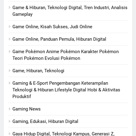
Game & Hiburan, Teknologi Digital, Tren Industri, Analisis
Gameplay
Game Online, Kisah Sukses, Judi Online
Game Online, Panduan Pemula, Hiburan Digital
Game Pokémon Anime Pokémon Karakter Pokémon
Teori Pokémon Evolusi Pokémon
Game, Hiburan, Teknologi
Gaming & E-Sport Pengembangan Keterampilan
Teknologi & Hiburan Lifestyle Digital Hobi & Aktivitas
Produktif
Gaming News
Gaming, Edukasi, Hiburan Digital
Gaya Hidup Digital, Teknologi Kampus, Generasi Z,