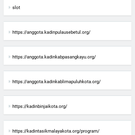
slot
https://anggota.kadinpulausebetul.org/
https://anggota.kadinkabpasangkayu.org/
https://anggota.kadinkablimapuluhkota.org/
https://kadinbinjaikota.org/
https://kadintasikmalayakota.org/program/