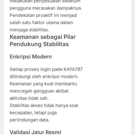
melakukan penyesuaian sebelum
pengguna merasakan dampaknya.
Pendekatan proaktif ini menjadi
salah satu faktor utama dalam
menjaga stabilitas.
Keamanan sebagai Pilar
Pendukung Stabilitas
Enkripsi Modern
Setiap proses login pada KAYA787
dilindungi oleh enkripsi modern.
Keamanan yang kuat membantu
mencegah gangguan akibat
aktivitas tidak sah.
Stabilitas akses tidak hanya soal
kecepatan, tetapi juga
perlindungan data.
Validasi Jalur Resmi