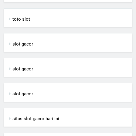
toto slot
slot gacor
slot gacor
slot gacor
situs slot gacor hari ini