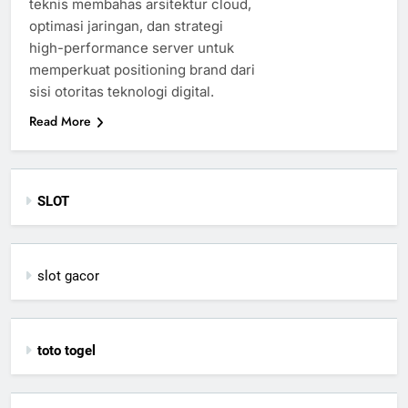
teknis membahas arsitektur cloud,
optimasi jaringan, dan strategi
high-performance server untuk
memperkuat positioning brand dari
sisi otoritas teknologi digital.
Read More
SLOT
slot gacor
toto togel