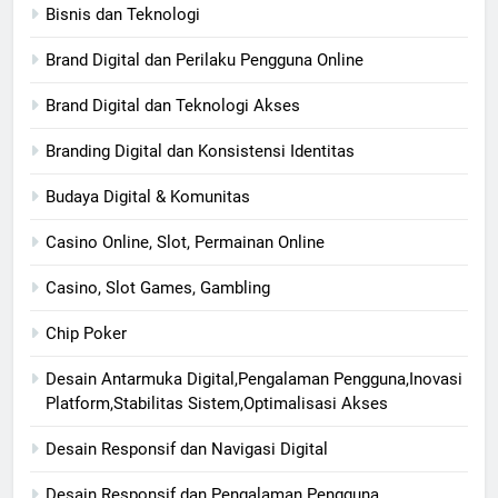
Bisnis dan Teknologi
Brand Digital dan Perilaku Pengguna Online
Brand Digital dan Teknologi Akses
Branding Digital dan Konsistensi Identitas
Budaya Digital & Komunitas
Casino Online, Slot, Permainan Online
Casino, Slot Games, Gambling
Chip Poker
Desain Antarmuka Digital,Pengalaman Pengguna,Inovasi
Platform,Stabilitas Sistem,Optimalisasi Akses
Desain Responsif dan Navigasi Digital
Desain Responsif dan Pengalaman Pengguna