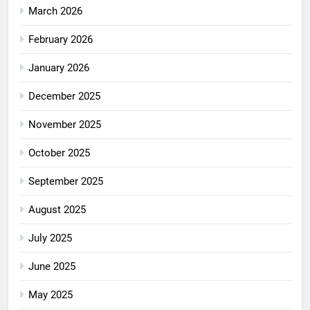
March 2026
February 2026
January 2026
December 2025
November 2025
October 2025
September 2025
August 2025
July 2025
June 2025
May 2025