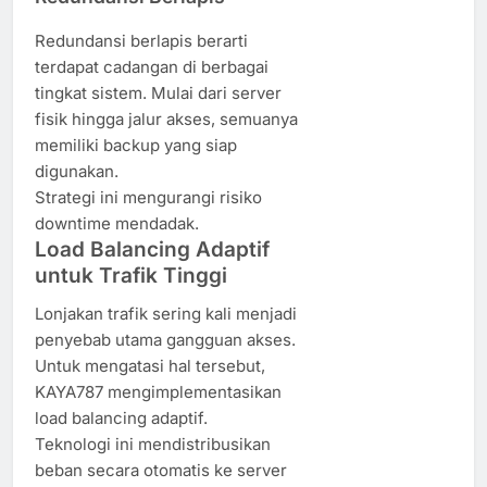
Redundansi berlapis berarti
terdapat cadangan di berbagai
tingkat sistem. Mulai dari server
fisik hingga jalur akses, semuanya
memiliki backup yang siap
digunakan.
Strategi ini mengurangi risiko
downtime mendadak.
Load Balancing Adaptif
untuk Trafik Tinggi
Lonjakan trafik sering kali menjadi
penyebab utama gangguan akses.
Untuk mengatasi hal tersebut,
KAYA787 mengimplementasikan
load balancing adaptif.
Teknologi ini mendistribusikan
beban secara otomatis ke server