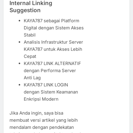
Internal Linking
Suggestion
KAYA787 sebagai Platform
Digital dengan Sistem Akses
Stabil
Analisis Infrastruktur Server
KAYA787 untuk Akses Lebih
Cepat
KAYA787 LINK ALTERNATIF
dengan Performa Server
Anti Lag
KAYA787 LINK LOGIN
dengan Sistem Keamanan
Enkripsi Modern
Jika Anda ingin, saya bisa
membuat versi artikel yang lebih
mendalam dengan pendekatan