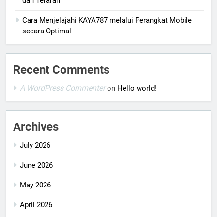
dan Terarah
Cara Menjelajahi KAYA787 melalui Perangkat Mobile
secara Optimal
Recent Comments
A WordPress Commenter
on
Hello world!
Archives
July 2026
June 2026
May 2026
April 2026