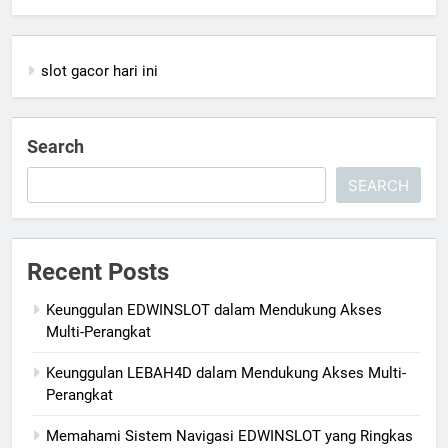
slot gacor hari ini
Search
SEARCH
Recent Posts
Keunggulan EDWINSLOT dalam Mendukung Akses
Multi-Perangkat
Keunggulan LEBAH4D dalam Mendukung Akses Multi-
Perangkat
Memahami Sistem Navigasi EDWINSLOT yang Ringkas