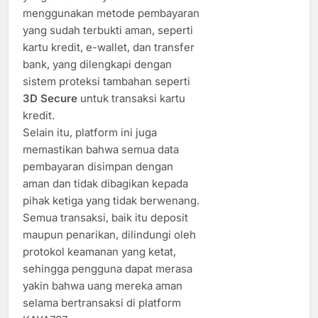
menggunakan metode pembayaran
yang sudah terbukti aman, seperti
kartu kredit, e-wallet, dan transfer
bank, yang dilengkapi dengan
sistem proteksi tambahan seperti
3D Secure
untuk transaksi kartu
kredit.
Selain itu, platform ini juga
memastikan bahwa semua data
pembayaran disimpan dengan
aman dan tidak dibagikan kepada
pihak ketiga yang tidak berwenang.
Semua transaksi, baik itu deposit
maupun penarikan, dilindungi oleh
protokol keamanan yang ketat,
sehingga pengguna dapat merasa
yakin bahwa uang mereka aman
selama bertransaksi di platform