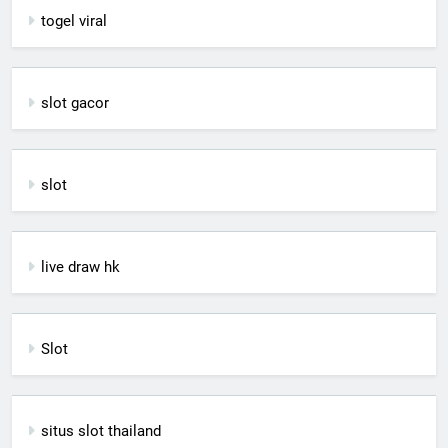
togel viral
slot gacor
slot
live draw hk
Slot
situs slot thailand