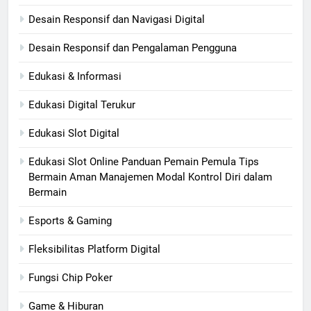
Desain Responsif dan Navigasi Digital
Desain Responsif dan Pengalaman Pengguna
Edukasi & Informasi
Edukasi Digital Terukur
Edukasi Slot Digital
Edukasi Slot Online Panduan Pemain Pemula Tips
Bermain Aman Manajemen Modal Kontrol Diri dalam
Bermain
Esports & Gaming
Fleksibilitas Platform Digital
Fungsi Chip Poker
Game & Hiburan