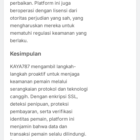
perbaikan. Platform ini juga
beroperasi dengan lisensi dari
otoritas perjudian yang sah, yang
mengharuskan mereka untuk
mematuhi regulasi keamanan yang
berlaku.
Kesimpulan
KAYA787 mengambil langkah-
langkah proaktif untuk menjaga
keamanan pemain melalui
serangkaian protokol dan teknologi
canggih. Dengan enkripsi SSL,
deteksi penipuan, proteksi
pembayaran, serta verifikasi
identitas pemain, platform ini
menjamin bahwa data dan
transaksi pemain selalu dilindungi.