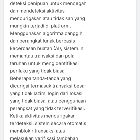
deteksi penipuan untuk mencegah
dan mendeteksi aktivitas
mencurigakan atau tidak sah yang
mungkin terjadi di platform.
Menggunakan algoritma canggih
dan perangkat lunak berbasis
kecerdasan buatan (AI), sistem ini
memantau transaksi dan pola
taruhan untuk mengidentifikasi
perilaku yang tidak biasa.
Beberapa tanda-tanda yang
dicurigai termasuk transaksi besar
yang tidak lazim, login dari lokasi
yang tidak biasa, atau penggunaan
perangkat yang tidak terverifikasi.
Ketika aktivitas mencurigakan
terdeteksi, sistem secara otomatis
memblokir transaksi atau
melakukan verifikasi tambahan