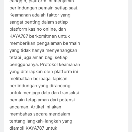
canggih, platform ini menjamin
perlindungan pemain setiap saat.
Keamanan adalah faktor yang
sangat penting dalam setiap
platform kasino online, dan
KAYA787 berkomitmen untuk
memberikan pengalaman bermain
yang tidak hanya menyenangkan
tetapi juga aman bagi setiap
penggunanya. Protokol keamanan
yang diterapkan oleh platform ini
melibatkan berbagai lapisan
perlindungan yang dirancang
untuk menjaga data dan transaksi
pemain tetap aman dari potensi
ancaman. Artikel ini akan
membahas secara mendalam
tentang langkah-langkah yang
diambil KAYA787 untuk