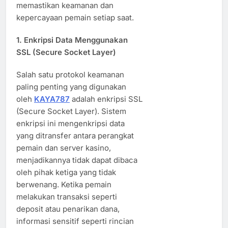
memastikan keamanan dan
kepercayaan pemain setiap saat.
1.
Enkripsi Data Menggunakan
SSL (Secure Socket Layer)
Salah satu protokol keamanan
paling penting yang digunakan
oleh
KAYA787
adalah enkripsi SSL
(Secure Socket Layer). Sistem
enkripsi ini mengenkripsi data
yang ditransfer antara perangkat
pemain dan server kasino,
menjadikannya tidak dapat dibaca
oleh pihak ketiga yang tidak
berwenang. Ketika pemain
melakukan transaksi seperti
deposit atau penarikan dana,
informasi sensitif seperti rincian