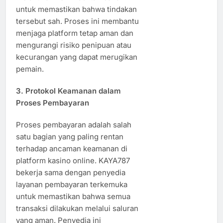
untuk memastikan bahwa tindakan
tersebut sah. Proses ini membantu
menjaga platform tetap aman dan
mengurangi risiko penipuan atau
kecurangan yang dapat merugikan
pemain.
3.
Protokol Keamanan dalam
Proses Pembayaran
Proses pembayaran adalah salah
satu bagian yang paling rentan
terhadap ancaman keamanan di
platform kasino online. KAYA787
bekerja sama dengan penyedia
layanan pembayaran terkemuka
untuk memastikan bahwa semua
transaksi dilakukan melalui saluran
yang aman. Penyedia ini