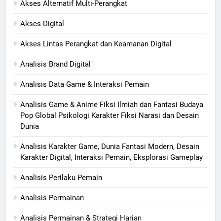
Akses Alternatif Multi-Perangkat
Akses Digital
Akses Lintas Perangkat dan Keamanan Digital
Analisis Brand Digital
Analisis Data Game & Interaksi Pemain
Analisis Game & Anime Fiksi Ilmiah dan Fantasi Budaya
Pop Global Psikologi Karakter Fiksi Narasi dan Desain
Dunia
Analisis Karakter Game, Dunia Fantasi Modern, Desain
Karakter Digital, Interaksi Pemain, Eksplorasi Gameplay
Analisis Perilaku Pemain
Analisis Permainan
Analisis Permainan & Strategi Harian