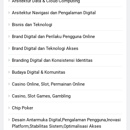
Arsitektur Data & Cloud Computing
Arsitektur Navigasi dan Pengalaman Digital
Bisnis dan Teknologi
Brand Digital dan Perilaku Pengguna Online
Brand Digital dan Teknologi Akses
Branding Digital dan Konsistensi Identitas
Budaya Digital & Komunitas
Casino Online, Slot, Permainan Online
Casino, Slot Games, Gambling
Chip Poker
Desain Antarmuka Digital,Pengalaman Pengguna,Inovasi
Platform,Stabilitas Sistem,Optimalisasi Akses