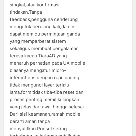
singkat,atau konfirmasi
tindakan.Tanpa
feedback,pengguna cenderung
mengetuk berulang kali,dan ini
dapat memicu permintaan ganda
yang memperberat sistem
sekaligus membuat pengalaman
terasa kacau.Tiara4D yang
menaruh perhatian pada UX mobile
biasanya mengatur micro-
interactions dengan rapi:loading
tidak mengunci layar terlalu
lama,form tidak tiba-tiba reset,dan
proses penting memiliki langkah
yang jelas dari awal hingga selesai.
Dari sisi keamanan,ramah mobile
berarti aman tanpa
menyulitkan.Ponsel sering
terhubung ke jaringan publik,dan