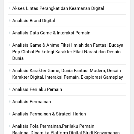
Akses Lintas Perangkat dan Keamanan Digital
Analisis Brand Digital
Analisis Data Game & Interaksi Pemain
Analisis Game & Anime Fiksi Ilmiah dan Fantasi Budaya
Pop Global Psikologi Karakter Fiksi Narasi dan Desain
Dunia
Analisis Karakter Game, Dunia Fantasi Modern, Desain
Karakter Digital, Interaksi Pemain, Eksplorasi Gameplay
Analisis Perilaku Pemain
Analisis Permainan
Analisis Permainan & Strategi Harian
Analisis Pola Permainan,Perilaku Pemain
Rasional,Dinamika Platform Digital,Studi Kenyamanan