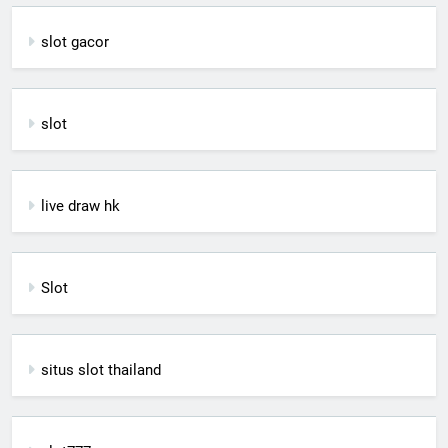
slot gacor
slot
live draw hk
Slot
situs slot thailand