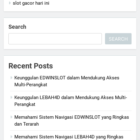
slot gacor hari ini
Search
SEARCH
Recent Posts
Keunggulan EDWINSLOT dalam Mendukung Akses
Multi-Perangkat
Keunggulan LEBAH4D dalam Mendukung Akses Multi-
Perangkat
Memahami Sistem Navigasi EDWINSLOT yang Ringkas
dan Terarah
Memahami Sistem Navigasi LEBAH4D yang Ringkas