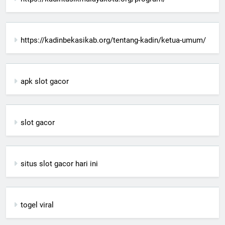
https://kadinbekasikab.org/tentang-kadin/ketua-umum/
apk slot gacor
slot gacor
situs slot gacor hari ini
togel viral