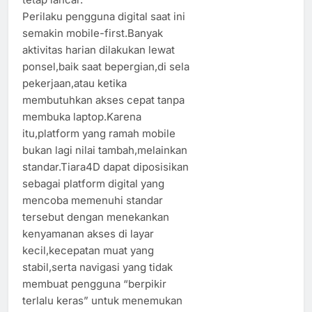
Perilaku pengguna digital saat ini
semakin mobile-first.Banyak
aktivitas harian dilakukan lewat
ponsel,baik saat bepergian,di sela
pekerjaan,atau ketika
membutuhkan akses cepat tanpa
membuka laptop.Karena
itu,platform yang ramah mobile
bukan lagi nilai tambah,melainkan
standar.Tiara4D dapat diposisikan
sebagai platform digital yang
mencoba memenuhi standar
tersebut dengan menekankan
kenyamanan akses di layar
kecil,kecepatan muat yang
stabil,serta navigasi yang tidak
membuat pengguna “berpikir
terlalu keras” untuk menemukan