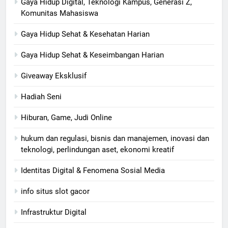
Gaya Hidup Digital, Teknologi Kampus, Generasi Z,
Komunitas Mahasiswa
Gaya Hidup Sehat & Kesehatan Harian
Gaya Hidup Sehat & Keseimbangan Harian
Giveaway Eksklusif
Hadiah Seni
Hiburan, Game, Judi Online
hukum dan regulasi, bisnis dan manajemen, inovasi dan
teknologi, perlindungan aset, ekonomi kreatif
Identitas Digital & Fenomena Sosial Media
info situs slot gacor
Infrastruktur Digital