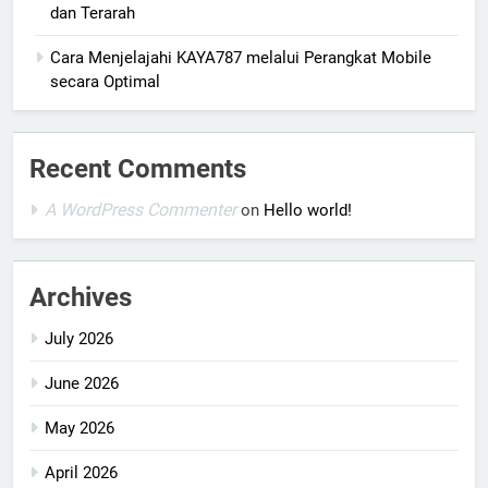
dan Terarah
Cara Menjelajahi KAYA787 melalui Perangkat Mobile
secara Optimal
Recent Comments
A WordPress Commenter
on
Hello world!
Archives
July 2026
June 2026
May 2026
April 2026