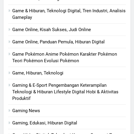
Game & Hiburan, Teknologi Digital, Tren Industri, Analisis
Gameplay
Game Online, Kisah Sukses, Judi Online
Game Online, Panduan Pemula, Hiburan Digital
Game Pokémon Anime Pokémon Karakter Pokémon
Teori Pokémon Evolusi Pokémon
Game, Hiburan, Teknologi
Gaming & E-Sport Pengembangan Keterampilan
Teknologi & Hiburan Lifestyle Digital Hobi & Aktivitas
Produktif
Gaming News
Gaming, Edukasi, Hiburan Digital