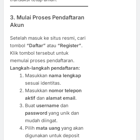
3. Mulai Proses Pendaftaran
Akun
Setelah masuk ke situs resmi, cari
tombol
“Daftar”
atau
“Register”
.
Klik tombol tersebut untuk
memulai proses pendaftaran.
Langkah-langkah pendaftaran:
Masukkan
nama lengkap
sesuai identitas.
Masukkan
nomor telepon
aktif
dan
alamat email
.
Buat
username
dan
password
yang unik dan
mudah diingat.
Pilih
mata uang
yang akan
digunakan untuk deposit