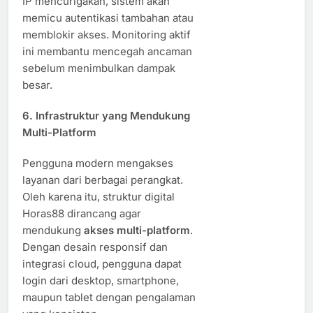
IP mencurigakan, sistem akan
memicu autentikasi tambahan atau
memblokir akses. Monitoring aktif
ini membantu mencegah ancaman
sebelum menimbulkan dampak
besar.
6. Infrastruktur yang Mendukung
Multi-Platform
Pengguna modern mengakses
layanan dari berbagai perangkat.
Oleh karena itu, struktur digital
Horas88 dirancang agar
mendukung
akses multi-platform
.
Dengan desain responsif dan
integrasi cloud, pengguna dapat
login dari desktop, smartphone,
maupun tablet dengan pengalaman