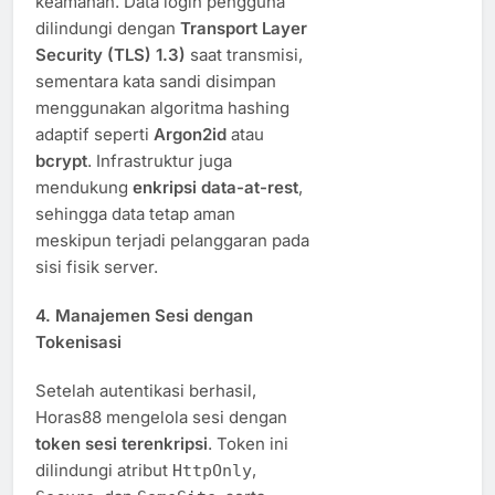
keamanan. Data login pengguna
dilindungi dengan
Transport Layer
Security (TLS) 1.3)
saat transmisi,
sementara kata sandi disimpan
menggunakan algoritma hashing
adaptif seperti
Argon2id
atau
bcrypt
. Infrastruktur juga
mendukung
enkripsi data-at-rest
,
sehingga data tetap aman
meskipun terjadi pelanggaran pada
sisi fisik server.
4. Manajemen Sesi dengan
Tokenisasi
Setelah autentikasi berhasil,
Horas88 mengelola sesi dengan
token sesi terenkripsi
. Token ini
dilindungi atribut
,
HttpOnly