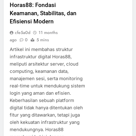
Horas88: Fondasi
Keamanan, Stabilitas, dan
Efisiensi Modern
cfe5a0d
11 months
ago
0
5 mins
Artikel ini membahas struktur
infrastruktur digital Horas88,
meliputi arsitektur server, cloud
computing, keamanan data,
manajemen sesi, serta monitoring
real-time untuk mendukung sistem
login yang aman dan efisien.
Keberhasilan sebuah platform
digital tidak hanya ditentukan oleh
fitur yang ditawarkan, tetapi juga
oleh kekuatan infrastruktur yang
mendukungnya. Horas88