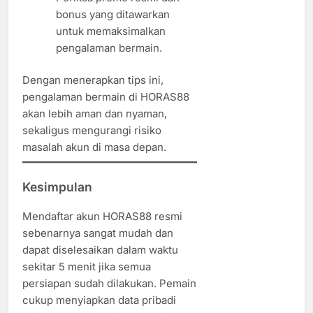
bonus yang ditawarkan
untuk memaksimalkan
pengalaman bermain.
Dengan menerapkan tips ini,
pengalaman bermain di HORAS88
akan lebih aman dan nyaman,
sekaligus mengurangi risiko
masalah akun di masa depan.
Kesimpulan
Mendaftar akun HORAS88 resmi
sebenarnya sangat mudah dan
dapat diselesaikan dalam waktu
sekitar 5 menit jika semua
persiapan sudah dilakukan. Pemain
cukup menyiapkan data pribadi