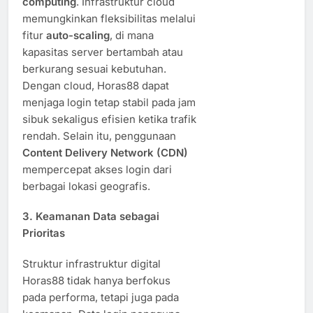
computing
. Infrastruktur cloud
memungkinkan fleksibilitas melalui
fitur
auto-scaling
, di mana
kapasitas server bertambah atau
berkurang sesuai kebutuhan.
Dengan cloud, Horas88 dapat
menjaga login tetap stabil pada jam
sibuk sekaligus efisien ketika trafik
rendah. Selain itu, penggunaan
Content Delivery Network (CDN)
mempercepat akses login dari
berbagai lokasi geografis.
3. Keamanan Data sebagai
Prioritas
Struktur infrastruktur digital
Horas88 tidak hanya berfokus
pada performa, tetapi juga pada