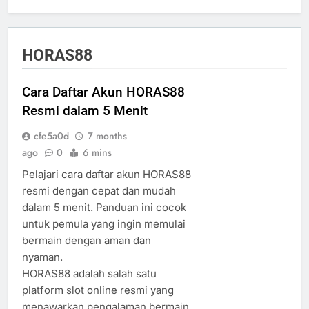
HORAS88
Cara Daftar Akun HORAS88
Resmi dalam 5 Menit
cfe5a0d
7 months
ago
0
6 mins
Pelajari cara daftar akun HORAS88
resmi dengan cepat dan mudah
dalam 5 menit. Panduan ini cocok
untuk pemula yang ingin memulai
bermain dengan aman dan
nyaman.
HORAS88 adalah salah satu
platform slot online resmi yang
menawarkan pengalaman bermain