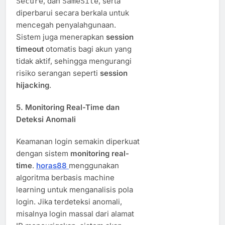
, dan
, serta
Secure
SameSite
diperbarui secara berkala untuk
mencegah penyalahgunaan.
Sistem juga menerapkan
session
timeout
otomatis bagi akun yang
tidak aktif, sehingga mengurangi
risiko serangan seperti
session
hijacking
.
5. Monitoring Real-Time dan
Deteksi Anomali
Keamanan login semakin diperkuat
dengan sistem
monitoring real-
time
.
horas88
menggunakan
algoritma berbasis machine
learning untuk menganalisis pola
login. Jika terdeteksi anomali,
misalnya login massal dari alamat