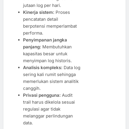
jutaan log per hari.
Kinerja sistem:
Proses
pencatatan detail
berpotensi memperlambat
performa.
Penyimpanan jangka
panjang:
Membutuhkan
kapasitas besar untuk
menyimpan log historis.
Analisis kompleks:
Data log
sering kali rumit sehingga
memerlukan sistem analitik
canggih.
Privasi pengguna:
Audit
trail harus dikelola sesuai
regulasi agar tidak
melanggar perlindungan
data.