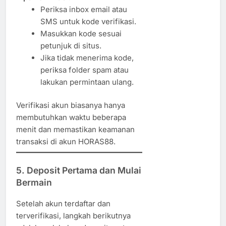
Periksa inbox email atau
SMS untuk kode verifikasi.
Masukkan kode sesuai
petunjuk di situs.
Jika tidak menerima kode,
periksa folder spam atau
lakukan permintaan ulang.
Verifikasi akun biasanya hanya
membutuhkan waktu beberapa
menit dan memastikan keamanan
transaksi di akun HORAS88.
5. Deposit Pertama dan Mulai
Bermain
Setelah akun terdaftar dan
terverifikasi, langkah berikutnya