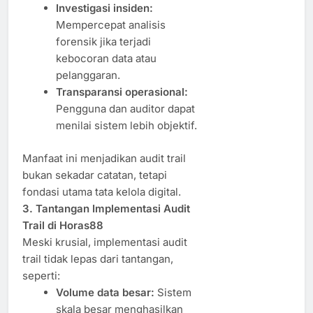
Investigasi insiden:
Mempercepat analisis
forensik jika terjadi
kebocoran data atau
pelanggaran.
Transparansi operasional:
Pengguna dan auditor dapat
menilai sistem lebih objektif.
Manfaat ini menjadikan audit trail
bukan sekadar catatan, tetapi
fondasi utama tata kelola digital.
3. Tantangan Implementasi Audit
Trail di Horas88
Meski krusial, implementasi audit
trail tidak lepas dari tantangan,
seperti:
Volume data besar:
Sistem
skala besar menghasilkan