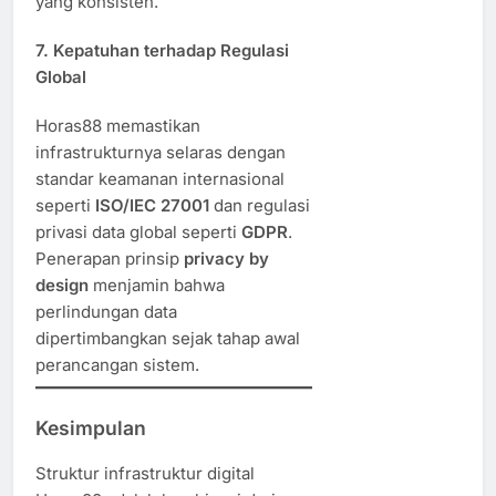
yang konsisten.
7. Kepatuhan terhadap Regulasi
Global
Horas88 memastikan
infrastrukturnya selaras dengan
standar keamanan internasional
seperti
ISO/IEC 27001
dan regulasi
privasi data global seperti
GDPR
.
Penerapan prinsip
privacy by
design
menjamin bahwa
perlindungan data
dipertimbangkan sejak tahap awal
perancangan sistem.
Kesimpulan
Struktur infrastruktur digital