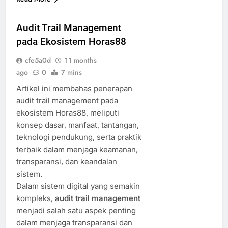
Audit Trail Management
pada Ekosistem Horas88
cfe5a0d
11 months
ago
0
7 mins
Artikel ini membahas penerapan
audit trail management pada
ekosistem Horas88, meliputi
konsep dasar, manfaat, tantangan,
teknologi pendukung, serta praktik
terbaik dalam menjaga keamanan,
transparansi, dan keandalan
sistem.
Dalam sistem digital yang semakin
kompleks,
audit trail management
menjadi salah satu aspek penting
dalam menjaga transparansi dan