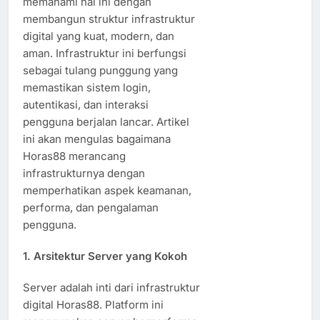
memahami hal ini dengan
membangun struktur infrastruktur
digital yang kuat, modern, dan
aman. Infrastruktur ini berfungsi
sebagai tulang punggung yang
memastikan sistem login,
autentikasi, dan interaksi
pengguna berjalan lancar. Artikel
ini akan mengulas bagaimana
Horas88 merancang
infrastrukturnya dengan
memperhatikan aspek keamanan,
performa, dan pengalaman
pengguna.
1. Arsitektur Server yang Kokoh
Server adalah inti dari infrastruktur
digital Horas88. Platform ini