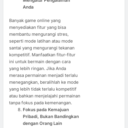
Mengatur Pengalaman
Anda
Banyak game online yang
menyediakan fitur yang bisa
membantu mengurangi stres,
seperti mode latihan atau mode
santai yang mengurangi tekanan
kompetitif. Manfaatkan fitur-fitur
ini untuk bermain dengan cara
yang lebih ringan. Jika Anda
merasa permainan menjadi terlalu
menegangkan, beralihlah ke mode
yang lebih tidak terlalu kompetitif
atau bahkan menjelajahi permainan
tanpa fokus pada kemenangan.
Fokus pada Kemajuan
Pribadi, Bukan Bandingkan
dengan Orang Lain