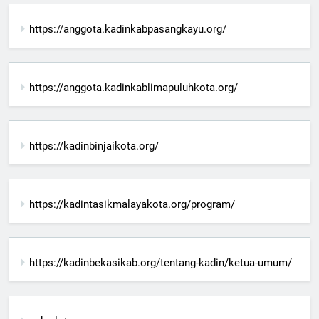
https://anggota.kadinkabpasangkayu.org/
https://anggota.kadinkablimapuluhkota.org/
https://kadinbinjaikota.org/
https://kadintasikmalayakota.org/program/
https://kadinbekasikab.org/tentang-kadin/ketua-umum/