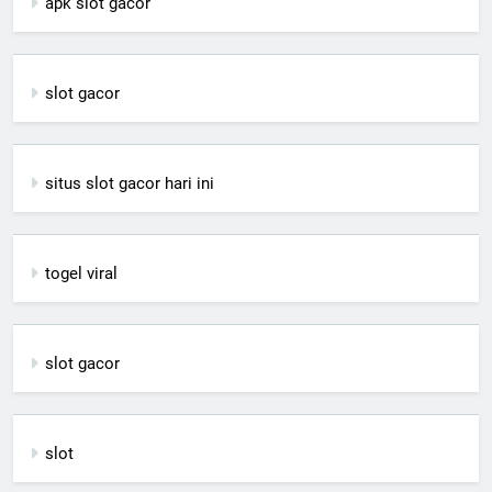
apk slot gacor
slot gacor
situs slot gacor hari ini
togel viral
slot gacor
slot