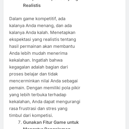
Realistis
Dalam game kompetitif, ada
kalanya Anda menang, dan ada
kalanya Anda kalah. Menetapkan
ekspektasi yang realistis tentang
hasil permainan akan membantu
Anda lebih mudah menerima
kekalahan. Ingatlah bahwa
kegagalan adalah bagian dari
proses belajar dan tidak
mencerminkan nilai Anda sebagai
pemain. Dengan memiliki pola pikir
yang lebih terbuka terhadap
kekalahan, Anda dapat mengurangi
rasa frustrasi dan stres yang
timbul dari kompetisi.
Gunakan Fitur Game untuk