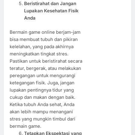
Beristirahat dan Jangan
Lupakan Kesehatan Fisik
Anda
Bermain game online berjam-jam
bisa membuat tubuh dan pikiran
kelelahan, yang pada akhirnya
meningkatkan tingkat stres.
Pastikan untuk beristirahat secara
teratur, bergerak, atau melakukan
peregangan untuk mengurangi
ketegangan fisik. Juga, jangan
lupakan pentingnya tidur yang
cukup dan makan dengan baik.
Ketika tubuh Anda sehat, Anda
akan lebih mampu menangani
stres yang mungkin timbul dari
bermain game.
Tetapkan Ekspektasi yang