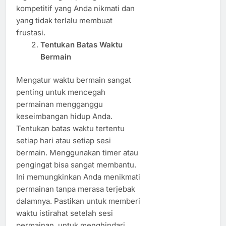
kompetitif yang Anda nikmati dan
yang tidak terlalu membuat
frustasi.
Tentukan Batas Waktu
Bermain
Mengatur waktu bermain sangat
penting untuk mencegah
permainan mengganggu
keseimbangan hidup Anda.
Tentukan batas waktu tertentu
setiap hari atau setiap sesi
bermain. Menggunakan timer atau
pengingat bisa sangat membantu.
Ini memungkinkan Anda menikmati
permainan tanpa merasa terjebak
dalamnya. Pastikan untuk memberi
waktu istirahat setelah sesi
permainan, untuk menghindari