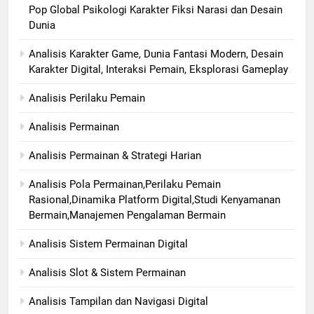
Pop Global Psikologi Karakter Fiksi Narasi dan Desain
Dunia
Analisis Karakter Game, Dunia Fantasi Modern, Desain
Karakter Digital, Interaksi Pemain, Eksplorasi Gameplay
Analisis Perilaku Pemain
Analisis Permainan
Analisis Permainan & Strategi Harian
Analisis Pola Permainan,Perilaku Pemain
Rasional,Dinamika Platform Digital,Studi Kenyamanan
Bermain,Manajemen Pengalaman Bermain
Analisis Sistem Permainan Digital
Analisis Slot & Sistem Permainan
Analisis Tampilan dan Navigasi Digital