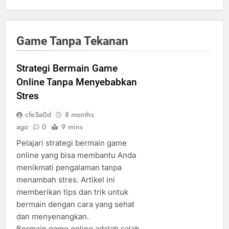
Game Tanpa Tekanan
Strategi Bermain Game
Online Tanpa Menyebabkan
Stres
cfe5a0d
8 months
ago
0
9 mins
Pelajari strategi bermain game
online yang bisa membantu Anda
menikmati pengalaman tanpa
menambah stres. Artikel ini
memberikan tips dan trik untuk
bermain dengan cara yang sehat
dan menyenangkan.
Bermain game online adalah salah