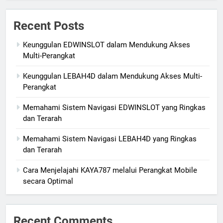
Recent Posts
Keunggulan EDWINSLOT dalam Mendukung Akses
Multi-Perangkat
Keunggulan LEBAH4D dalam Mendukung Akses Multi-
Perangkat
Memahami Sistem Navigasi EDWINSLOT yang Ringkas
dan Terarah
Memahami Sistem Navigasi LEBAH4D yang Ringkas
dan Terarah
Cara Menjelajahi KAYA787 melalui Perangkat Mobile
secara Optimal
Recent Comments