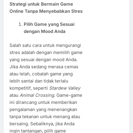
Strategi untuk Bermain Game
Online Tanpa Menyebabkan Stres
Pilih Game yang Sesuai
dengan Mood Anda
Salah satu cara untuk mengurangi
stres adalah dengan memilih game
yang sesuai dengan mood Anda.
Jika Anda sedang merasa cemas
atau lelah, cobalah game yang
lebih santai dan tidak terlalu
kompetitif, seperti
Stardew Valley
atau
Animal Crossing
. Game-game
ini dirancang untuk memberikan
pengalaman yang menenangkan
tanpa tekanan untuk menang atau
bersaing. Sebaliknya, jika Anda
ingin tantangan, pilih game