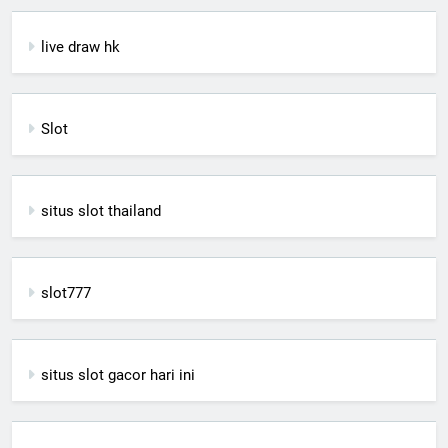
live draw hk
Slot
situs slot thailand
slot777
situs slot gacor hari ini