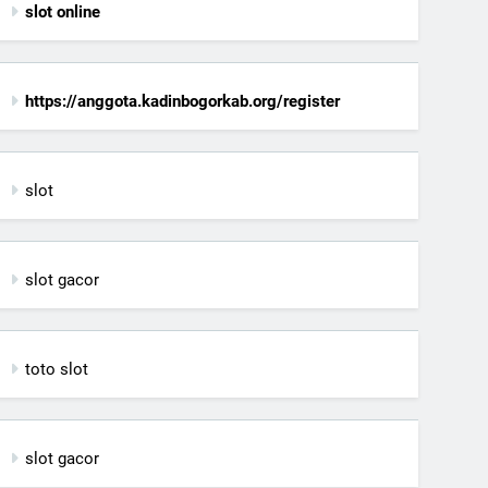
slot online
https://anggota.kadinbogorkab.org/register
slot
slot gacor
toto slot
slot gacor