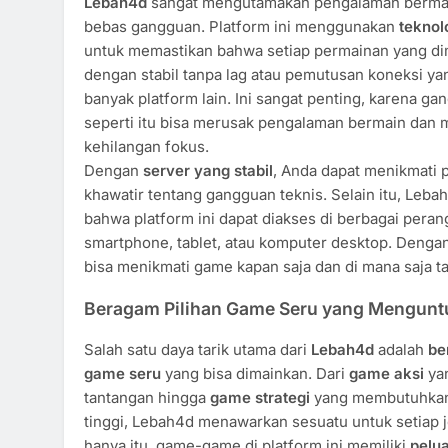
Lebah4d
sangat mengutamakan pengalaman bermai
bebas gangguan. Platform ini menggunakan
teknol
untuk memastikan bahwa setiap permainan yang di
dengan stabil tanpa lag atau pemutusan koneksi yang
banyak platform lain. Ini sangat penting, karena ga
seperti itu bisa merusak pengalaman bermain dan
kehilangan fokus.
Dengan
server yang stabil
, Anda dapat menikmati 
khawatir tentang gangguan teknis. Selain itu, Leb
bahwa platform ini dapat diakses di berbagai perang
smartphone, tablet, atau komputer desktop. Denga
bisa menikmati game kapan saja dan di mana saja t
Beragam Pilihan Game Seru yang Mengun
Salah satu daya tarik utama dari
Lebah4d
adalah
be
game seru
yang bisa dimainkan. Dari
game aksi
ya
tantangan hingga
game strategi
yang membutuhkan
tinggi, Lebah4d menawarkan sesuatu untuk setiap j
hanya itu, game-game di platform ini memiliki
pelu