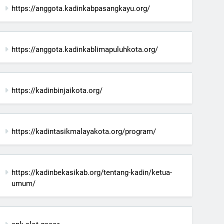
https://anggota.kadinkabpasangkayu.org/
https://anggota.kadinkablimapuluhkota.org/
https://kadinbinjaikota.org/
https://kadintasikmalayakota.org/program/
https://kadinbekasikab.org/tentang-kadin/ketua-
umum/