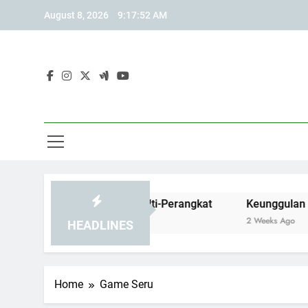
Skip
August 8, 2026
9:17:53 AM
to
content
Lyt
Temukan Kr
ukung Akses Multi-Perangkat
Keunggulan LEBAH4D da
2 Weeks Ago
HEADLINES
Home
Game Seru