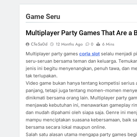
Game Seru
Multiplayer Party Games That Are a B
Cfe5a0d
12 Months Ago
0
6 Mins
Multiplayer party games
corla slot
selalu menjadi pi
seru-seruan bersama teman dan keluarga. Temuk
jenis ini begitu menyenangkan, penuh tawa, dan 
tak terlupakan.
Video game bukan hanya tentang kompetisi serius 
panjang, tetapi juga tentang momen-momen menye
dinikmati bersama orang lain. Multiplayer party ga
menjawab kebutuhan ini, menawarkan gameplay ri
dan mudah dipahami oleh siapa saja. Genre ini menj
mampu menciptakan suasana kebersamaan, baik sa
bersama secara lokal maupun online.
Salah satu alasan utama mengapa party games begi