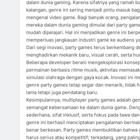
dalam dunia gaming. Karena sifatnya yang ramah b
kalangan, genre ini sering menjadi pintu masuk bag
mengenal video game. Bagi banyak orang, pengal
mereka dalam dunia gaming dimulai dari party gam
mudah dipelajari. Hal ini menjadikan genre ini ber
memperluas jangkauan industri game ke audiens yan
Dari segi inovasi, party games terus berkembang 
menghadirkan mekanik baru, visual cerah, serta hum
Beberapa developer berani mengeksplorasi konsep 
permainan berbasis ritme musik, aktivitas memasak 
simulasi olahraga dengan gaya kocak. Inovasi ini 
genre party games tetap segar dan menarik, tidak 
lama tetapi juga pendatang baru.
Kesimpulannya, multiplayer party games adalah g
semangat kebersamaan ke dalam dunia game. Den
sederhana, sifat inklusif, serta fokus pada tawa da
genre ini berhasil menciptakan pengalaman bermai
benar berkesan. Party games membuktikan bahwa g
harus serius atau kompetitif; terkadang, yang palin