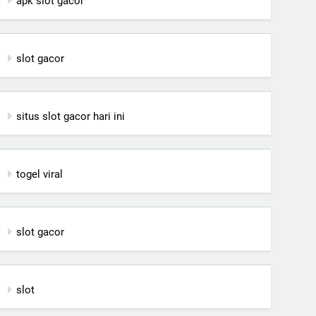
apk slot gacor
slot gacor
situs slot gacor hari ini
togel viral
slot gacor
slot