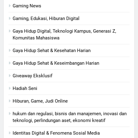
Gaming News
Gaming, Edukasi, Hiburan Digital
Gaya Hidup Digital, Teknologi Kampus, Generasi Z,
Komunitas Mahasiswa
Gaya Hidup Sehat & Kesehatan Harian
Gaya Hidup Sehat & Keseimbangan Harian
Giveaway Eksklusif
Hadiah Seni
Hiburan, Game, Judi Online
hukum dan regulasi, bisnis dan manajemen, inovasi dan
teknologi, perlindungan aset, ekonomi kreatif
Identitas Digital & Fenomena Sosial Media