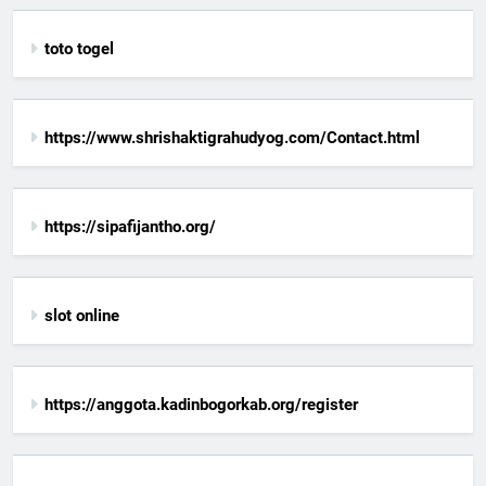
toto togel
https://www.shrishaktigrahudyog.com/Contact.html
https://sipafijantho.org/
slot online
https://anggota.kadinbogorkab.org/register