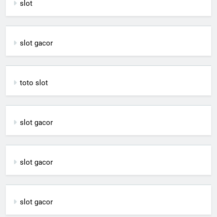
slot
slot gacor
toto slot
slot gacor
slot gacor
slot gacor