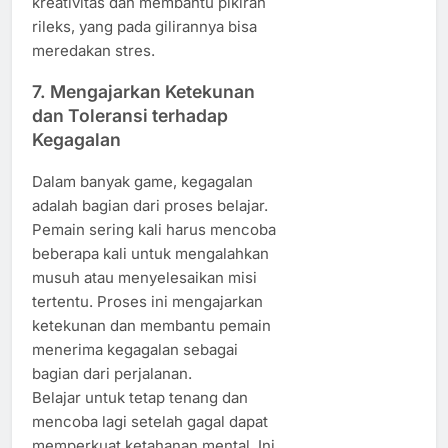
kreativitas dan membantu pikiran
rileks, yang pada gilirannya bisa
meredakan stres.
7. Mengajarkan Ketekunan
dan Toleransi terhadap
Kegagalan
Dalam banyak game, kegagalan
adalah bagian dari proses belajar.
Pemain sering kali harus mencoba
beberapa kali untuk mengalahkan
musuh atau menyelesaikan misi
tertentu. Proses ini mengajarkan
ketekunan dan membantu pemain
menerima kegagalan sebagai
bagian dari perjalanan.
Belajar untuk tetap tenang dan
mencoba lagi setelah gagal dapat
memperkuat ketahanan mental. Ini