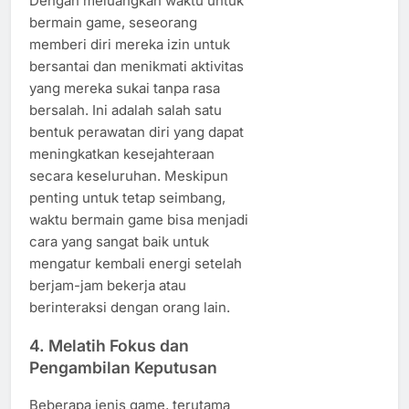
Dengan meluangkan waktu untuk
bermain game, seseorang
memberi diri mereka izin untuk
bersantai dan menikmati aktivitas
yang mereka sukai tanpa rasa
bersalah. Ini adalah salah satu
bentuk perawatan diri yang dapat
meningkatkan kesejahteraan
secara keseluruhan. Meskipun
penting untuk tetap seimbang,
waktu bermain game bisa menjadi
cara yang sangat baik untuk
mengatur kembali energi setelah
berjam-jam bekerja atau
berinteraksi dengan orang lain.
4. Melatih Fokus dan
Pengambilan Keputusan
Beberapa jenis game, terutama