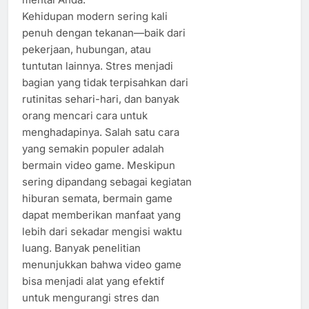
Kehidupan modern sering kali
penuh dengan tekanan—baik dari
pekerjaan, hubungan, atau
tuntutan lainnya. Stres menjadi
bagian yang tidak terpisahkan dari
rutinitas sehari-hari, dan banyak
orang mencari cara untuk
menghadapinya. Salah satu cara
yang semakin populer adalah
bermain video game. Meskipun
sering dipandang sebagai kegiatan
hiburan semata, bermain game
dapat memberikan manfaat yang
lebih dari sekadar mengisi waktu
luang. Banyak penelitian
menunjukkan bahwa video game
bisa menjadi alat yang efektif
untuk mengurangi stres dan