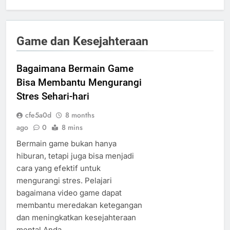
Game dan Kesejahteraan
Bagaimana Bermain Game
Bisa Membantu Mengurangi
Stres Sehari-hari
cfe5a0d
8 months
ago
0
8 mins
Bermain game bukan hanya
hiburan, tetapi juga bisa menjadi
cara yang efektif untuk
mengurangi stres. Pelajari
bagaimana video game dapat
membantu meredakan ketegangan
dan meningkatkan kesejahteraan
mental Anda.