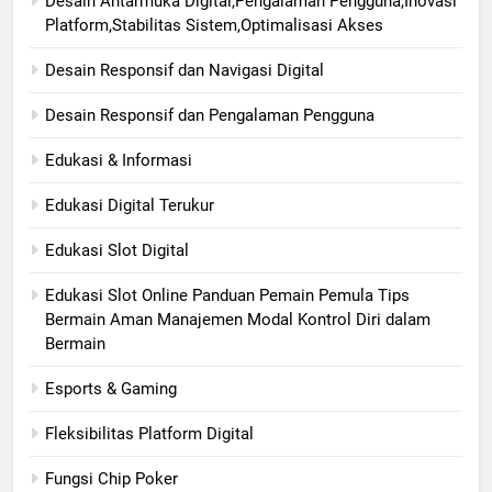
Desain Antarmuka Digital,Pengalaman Pengguna,Inovasi
Platform,Stabilitas Sistem,Optimalisasi Akses
Desain Responsif dan Navigasi Digital
Desain Responsif dan Pengalaman Pengguna
Edukasi & Informasi
Edukasi Digital Terukur
Edukasi Slot Digital
Edukasi Slot Online Panduan Pemain Pemula Tips
Bermain Aman Manajemen Modal Kontrol Diri dalam
Bermain
Esports & Gaming
Fleksibilitas Platform Digital
Fungsi Chip Poker