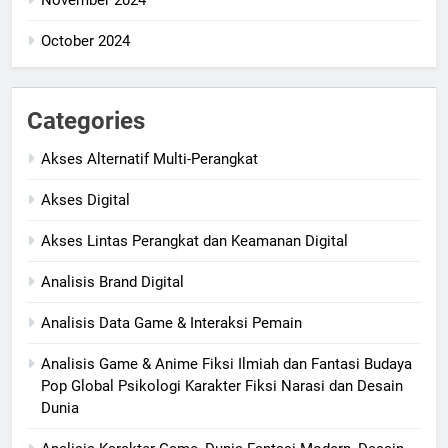
October 2024
Categories
Akses Alternatif Multi-Perangkat
Akses Digital
Akses Lintas Perangkat dan Keamanan Digital
Analisis Brand Digital
Analisis Data Game & Interaksi Pemain
Analisis Game & Anime Fiksi Ilmiah dan Fantasi Budaya
Pop Global Psikologi Karakter Fiksi Narasi dan Desain
Dunia