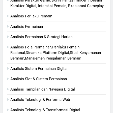
Analisis Karakter Game, Dunia Fantasi Modern, Desain
Karakter Digital, Interaksi Pemain, Eksplorasi Gameplay
Analisis Perilaku Pemain
Analisis Permainan
Analisis Permainan & Strategi Harian
Analisis Pola Permainan,Perilaku Pemain
Rasional,Dinamika Platform Digital,Studi Kenyamanan
Bermain,Manajemen Pengalaman Bermain
Analisis Sistem Permainan Digital
Analisis Slot & Sistem Permainan
Analisis Tampilan dan Navigasi Digital
Analisis Teknologi & Performa Web
Analisis Teknologi & Transformasi Digital