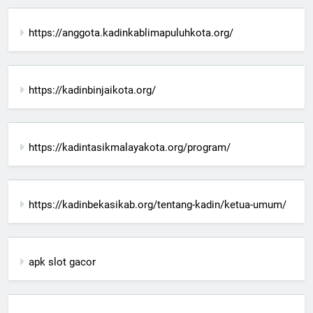
https://anggota.kadinkablimapuluhkota.org/
https://kadinbinjaikota.org/
https://kadintasikmalayakota.org/program/
https://kadinbekasikab.org/tentang-kadin/ketua-umum/
apk slot gacor