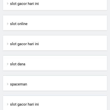
slot gacor hari ini
slot online
slot gacor hari ini
slot dana
spaceman
slot gacor hari ini