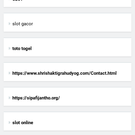
slot gacor
toto togel
https://www.shrishaktigrahudyog.com/Contact.html
https://sipafijantho.org/
slot online