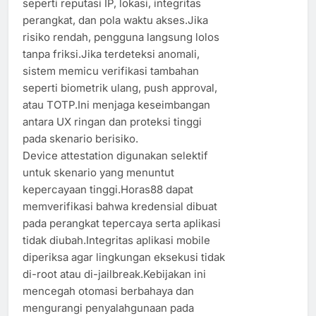
seperti reputasi IP, lokasi, integritas
perangkat, dan pola waktu akses.Jika
risiko rendah, pengguna langsung lolos
tanpa friksi.Jika terdeteksi anomali,
sistem memicu verifikasi tambahan
seperti biometrik ulang, push approval,
atau TOTP.Ini menjaga keseimbangan
antara UX ringan dan proteksi tinggi
pada skenario berisiko.
Device attestation digunakan selektif
untuk skenario yang menuntut
kepercayaan tinggi.Horas88 dapat
memverifikasi bahwa kredensial dibuat
pada perangkat tepercaya serta aplikasi
tidak diubah.Integritas aplikasi mobile
diperiksa agar lingkungan eksekusi tidak
di-root atau di-jailbreak.Kebijakan ini
mencegah otomasi berbahaya dan
mengurangi penyalahgunaan pada