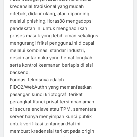
kredensial tradisional yang mudah
ditebak, didaur ulang, atau dipancing
melalui phishing.Horas88 mengadopsi
pendekatan ini untuk menghadirkan
proses masuk yang lebih aman sekaligus
mengurangi friksi pengguna.Ini dicapai
melalui kombinasi standar industri,
desain antarmuka yang hemat langkah,
serta kontrol keamanan berlapis di sisi
backend.
Fondasi teknisnya adalah
FIDO2/WebAuthn yang memanfaatkan
pasangan kunci kriptografi terikat
perangkat.Kunci privat tersimpan aman
di secure enclave atau TPM, sementara
server hanya menyimpan kunci publik
untuk verifikasi tantangan.Hal ini
membuat kredensial terikat pada origin