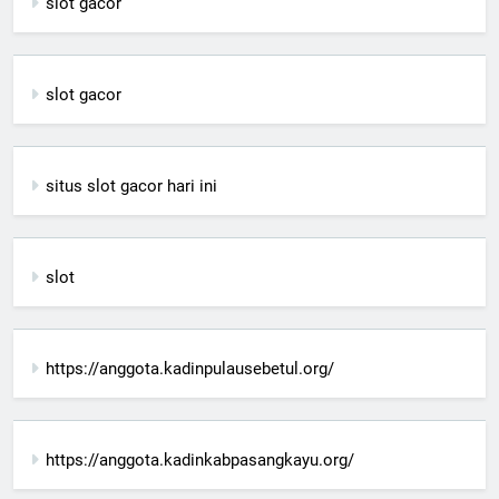
slot gacor
slot gacor
situs slot gacor hari ini
slot
https://anggota.kadinpulausebetul.org/
https://anggota.kadinkabpasangkayu.org/