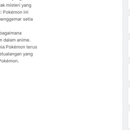
k misteri yang
i: Pokémon ini
penggemar setia
t bagaimana
 dalam anime.
nia Pokémon terus
etualangan yang
 Pokémon.