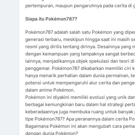
pertempuran, maupun pengaruhnya pada cerita di 
Siapa itu Pokémon787?
Pokémon787 adalah salah satu Pokémon yang dipe
generasi terbaru, meskipun hingga saat ini masih se
resmi yang dirilis tentang dirinya. Desainnya yang 
dengan kemampuan yang tampaknya sangat berbed
lainnya, menjadikannya objek spekulasi dan teori d
penggemar. Pokémon787 dikabarkan memiliki ciri k
hanya menarik perhatian dalam dunia permainan, tet
potensi untuk mempengaruhi alur cerita dan peng
dalam anime Pokémon.
Pokémon ini diyakini memiliki evolusi yang unik d
berbagai kemungkinan baru dalam hal strategi per
keberadaannya juga membuka ruang untuk banyak 
tipe Pokémon787? Apa peranannya dalam cerita P
Bagaimana Pokémon ini akan mengubah cara pemai
dengan dunia Pokémon?