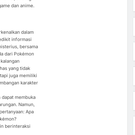
game dan anime.
rkenalkan dalam
dikit informasi
misterius, bersama
a dari Pokémon
i kalangan
has yang tidak
api juga memiliki
embangan karakter
an dapat membuka
tarungan. Namun,
pertanyaan: Apa
okémon?
n berinteraksi