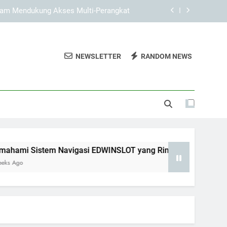
am Mendukung Akses Multi-Perangkat
EDWINSLOT yang Ringkas dan Terarah
i LEBAH4D yang Ringkas dan Terarah
NEWSLETTER
RANDOM NEWS
am Mendukung Akses Multi-Perangkat
igital Dan Kreator Visual.
am Mendukung Akses Multi-Perangkat
EDWINSLOT yang Ringkas dan Terarah
i LEBAH4D yang Ringkas dan Terarah
em Navigasi EDWINSLOT yang Ringkas dan Terarah
Mem
3 We