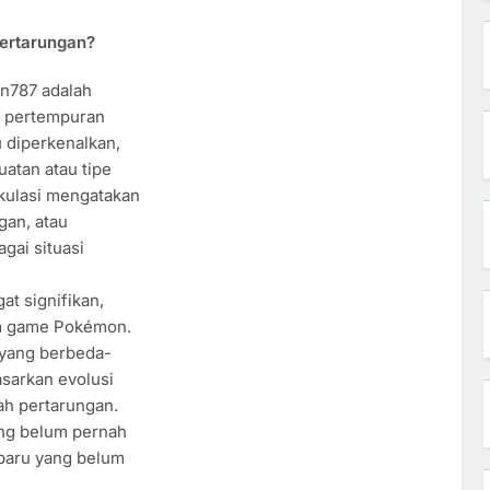
ertarungan?
on787 adalah
a pertempuran
 diperkenalkan,
atan atau tipe
kulasi mengatakan
an, atau
ai situasi
at signifikan,
am game Pokémon.
 yang berbeda-
sarkan evolusi
ah pertarungan.
ang belum pernah
 baru yang belum