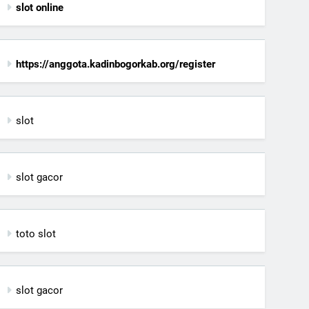
slot online
https://anggota.kadinbogorkab.org/register
slot
slot gacor
toto slot
slot gacor