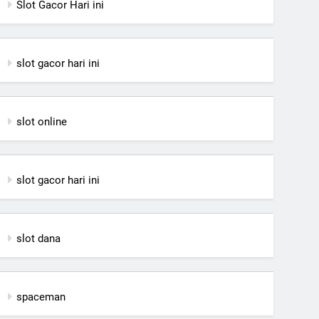
Slot Gacor Hari ini
slot gacor hari ini
slot online
slot gacor hari ini
slot dana
spaceman