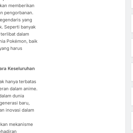
akan memberikan
dan pengorbanan.
legendaris yang
k. Seperti banyak
terlibat dalam
nia Pokémon, baik
 yang harus
ra Keseluruhan
k hanya terbatas
eran dalam anime.
dalam dunia
generasi baru,
an inovasi dalam
alkan mekanisme
ehadiran