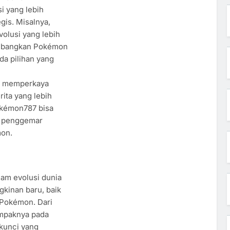
 yang lebih
gis. Misalnya,
lusi yang lebih
embangkan Pokémon
da pilihan yang
uk memperkaya
ita yang lebih
okémon787 bisa
a penggemar
mon.
am evolusi dunia
inan baru, baik
 Pokémon. Dari
ampaknya pada
kunci yang