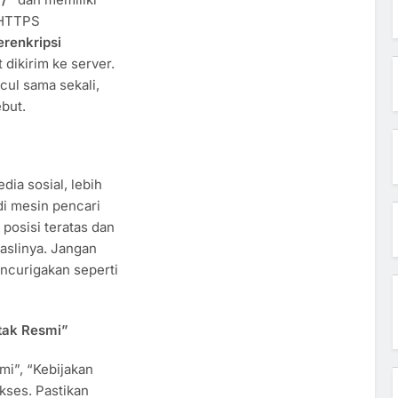
. HTTPS
erenkripsi
 dikirim ke server.
cul sama sekali,
ebut.
dia sosial, lebih
i mesin pencari
 posisi teratas dan
aslinya. Jangan
ncurigakan seperti
tak Resmi”
mi”, “Kebijakan
kses. Pastikan