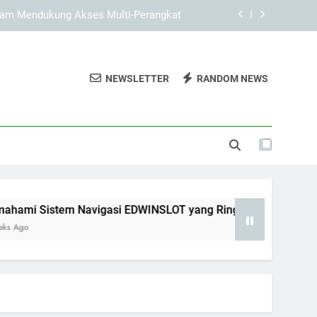
am Mendukung Akses Multi-Perangkat
EDWINSLOT yang Ringkas dan Terarah
i LEBAH4D yang Ringkas dan Terarah
NEWSLETTER
RANDOM NEWS
am Mendukung Akses Multi-Perangkat
igital Dan Kreator Visual.
am Mendukung Akses Multi-Perangkat
EDWINSLOT yang Ringkas dan Terarah
i LEBAH4D yang Ringkas dan Terarah
m Navigasi EDWINSLOT yang Ringkas dan Terarah
Mema
3 Wee