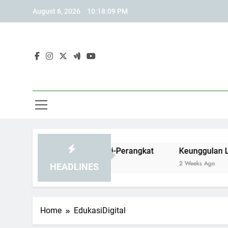
Skip
August 6, 2026
10:18:10 PM
to
content
Lyt
Temukan Kr
kung Akses Multi-Perangkat
Keunggulan LEBAH4D dal
2 Weeks Ago
HEADLINES
Home
EdukasiDigital