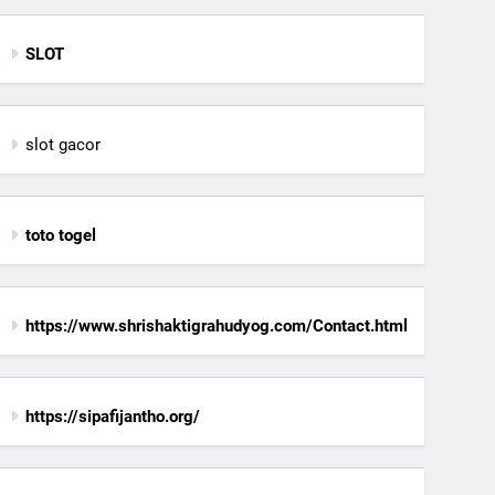
SLOT
slot gacor
toto togel
https://www.shrishaktigrahudyog.com/Contact.html
https://sipafijantho.org/