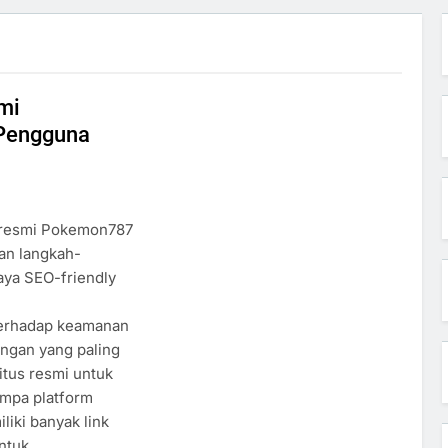
mi
Pengguna
 resmi Pokemon787
kan langkah-
aya SEO-friendly
 terhadap keamanan
angan yang paling
situs resmi untuk
impa platform
liki banyak link
untuk