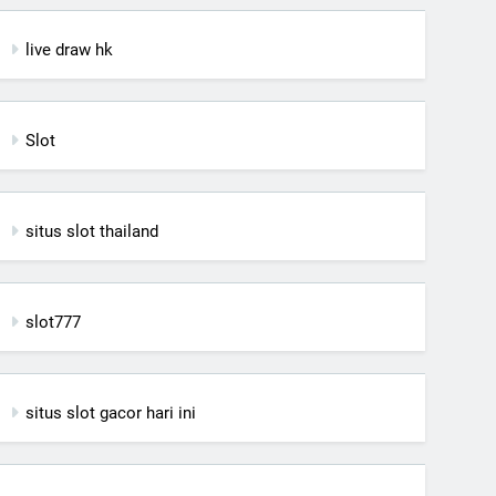
live draw hk
Slot
situs slot thailand
slot777
situs slot gacor hari ini