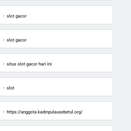
slot gacor
slot gacor
situs slot gacor hari ini
slot
https://anggota.kadinpulausebetul.org/