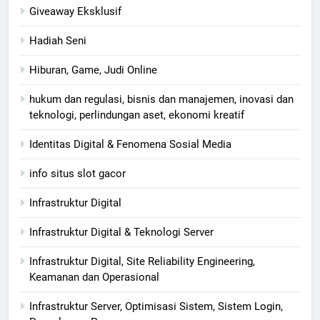
Giveaway Eksklusif
Hadiah Seni
Hiburan, Game, Judi Online
hukum dan regulasi, bisnis dan manajemen, inovasi dan
teknologi, perlindungan aset, ekonomi kreatif
Identitas Digital & Fenomena Sosial Media
info situs slot gacor
Infrastruktur Digital
Infrastruktur Digital & Teknologi Server
Infrastruktur Digital, Site Reliability Engineering,
Keamanan dan Operasional
Infrastruktur Server, Optimisasi Sistem, Sistem Login,