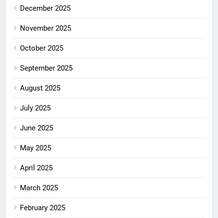
December 2025
November 2025
October 2025
September 2025
August 2025
July 2025
June 2025
May 2025
April 2025
March 2025
February 2025