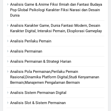
Analisis Game & Anime Fiksi Ilmiah dan Fantasi Budaya
Pop Global Psikologi Karakter Fiksi Narasi dan Desain
Dunia
Analisis Karakter Game, Dunia Fantasi Modern, Desain
Karakter Digital, Interaksi Pemain, Eksplorasi Gameplay
Analisis Perilaku Pemain
Analisis Permainan
Analisis Permainan & Strategi Harian
Analisis Pola Permainan,Perilaku Pemain
Rasional,Dinamika Platform Digital,Studi Kenyamanan
Bermain,Manajemen Pengalaman Bermain
Analisis Sistem Permainan Digital
Analisis Slot & Sistem Permainan