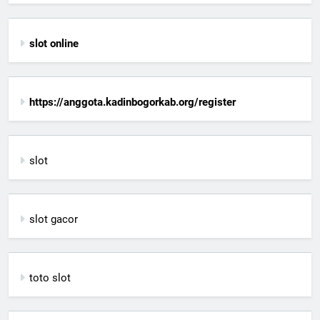
slot online
https://anggota.kadinbogorkab.org/register
slot
slot gacor
toto slot