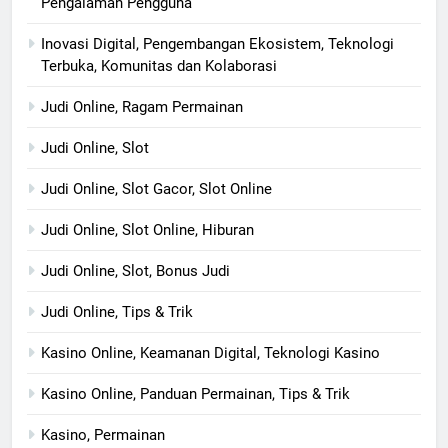
Pengalaman Pengguna
Inovasi Digital, Pengembangan Ekosistem, Teknologi
Terbuka, Komunitas dan Kolaborasi
Judi Online, Ragam Permainan
Judi Online, Slot
Judi Online, Slot Gacor, Slot Online
Judi Online, Slot Online, Hiburan
Judi Online, Slot, Bonus Judi
Judi Online, Tips & Trik
Kasino Online, Keamanan Digital, Teknologi Kasino
Kasino Online, Panduan Permainan, Tips & Trik
Kasino, Permainan