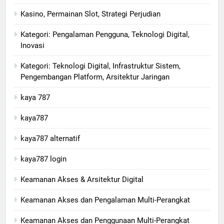
Kasino, Permainan Slot, Strategi Perjudian
Kategori: Pengalaman Pengguna, Teknologi Digital,
Inovasi
Kategori: Teknologi Digital, Infrastruktur Sistem,
Pengembangan Platform, Arsitektur Jaringan
kaya 787
kaya787
kaya787 alternatif
kaya787 login
Keamanan Akses & Arsitektur Digital
Keamanan Akses dan Pengalaman Multi-Perangkat
Keamanan Akses dan Penggunaan Multi-Perangkat