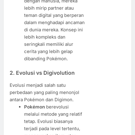
dengan manusia, mereka
lebih mirip partner atau
teman digital yang berperan
dalam menghadapi ancaman
di dunia mereka. Konsep ini
lebih kompleks dan
seringkali memiliki alur
cerita yang lebih gelap
dibanding Pokémon.
2. Evolusi vs Digivolution
Evolusi menjadi salah satu
perbedaan yang paling menonjol
antara Pokémon dan Digimon.
Pokémon
berevolusi
melalui metode yang relatif
tetap. Evolusi biasanya
terjadi pada level tertentu,