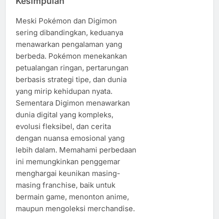
Kesimpulan
Meski Pokémon dan Digimon
sering dibandingkan, keduanya
menawarkan pengalaman yang
berbeda. Pokémon menekankan
petualangan ringan, pertarungan
berbasis strategi tipe, dan dunia
yang mirip kehidupan nyata.
Sementara Digimon menawarkan
dunia digital yang kompleks,
evolusi fleksibel, dan cerita
dengan nuansa emosional yang
lebih dalam. Memahami perbedaan
ini memungkinkan penggemar
menghargai keunikan masing-
masing franchise, baik untuk
bermain game, menonton anime,
maupun mengoleksi merchandise.