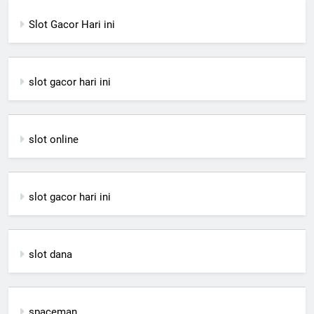
Slot Gacor Hari ini
slot gacor hari ini
slot online
slot gacor hari ini
slot dana
spaceman