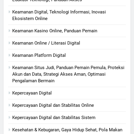
Keamanan Digital, Teknologi Informasi, Inovasi
Ekosistem Online
Keamanan Kasino Online, Panduan Pemain
Keamanan Online / Literasi Digital
Keamanan Platform Digital
Keamanan Situs Judi, Panduan Pemain Pemula, Proteksi
Akun dan Data, Strategi Akses Aman, Optimasi
Pengalaman Bermain
Kepercayaan Digital
Kepercayaan Digital dan Stabilitas Online
Kepercayaan Digital dan Stabilitas Sistem
Kesehatan & Kebugaran, Gaya Hidup Sehat, Pola Makan