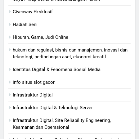
Giveaway Eksklusif
Hadiah Seni
Hiburan, Game, Judi Online
hukum dan regulasi, bisnis dan manajemen, inovasi dan
teknologi, perlindungan aset, ekonomi kreatif
Identitas Digital & Fenomena Sosial Media
info situs slot gacor
Infrastruktur Digital
Infrastruktur Digital & Teknologi Server
Infrastruktur Digital, Site Reliability Engineering,
Keamanan dan Operasional