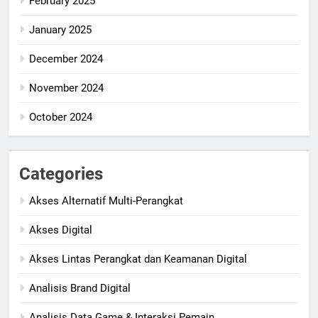
February 2025
January 2025
December 2024
November 2024
October 2024
Categories
Akses Alternatif Multi-Perangkat
Akses Digital
Akses Lintas Perangkat dan Keamanan Digital
Analisis Brand Digital
Analisis Data Game & Interaksi Pemain