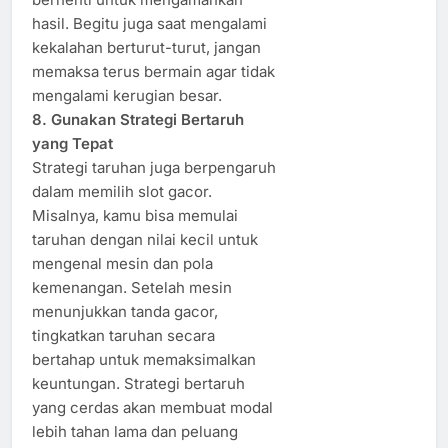
hasil. Begitu juga saat mengalami
kekalahan berturut-turut, jangan
memaksa terus bermain agar tidak
mengalami kerugian besar.
8. Gunakan Strategi Bertaruh
yang Tepat
Strategi taruhan juga berpengaruh
dalam memilih slot gacor.
Misalnya, kamu bisa memulai
taruhan dengan nilai kecil untuk
mengenal mesin dan pola
kemenangan. Setelah mesin
menunjukkan tanda gacor,
tingkatkan taruhan secara
bertahap untuk memaksimalkan
keuntungan. Strategi bertaruh
yang cerdas akan membuat modal
lebih tahan lama dan peluang