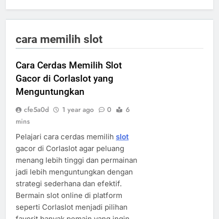
cara memilih slot
Cara Cerdas Memilih Slot
Gacor di Corlaslot yang
Menguntungkan
cfe5a0d
1 year ago
0
6
mins
Pelajari cara cerdas memilih
slot
gacor di Corlaslot agar peluang
menang lebih tinggi dan permainan
jadi lebih menguntungkan dengan
strategi sederhana dan efektif.
Bermain slot online di platform
seperti Corlaslot menjadi pilihan
favorit banyak pemain yang ingin