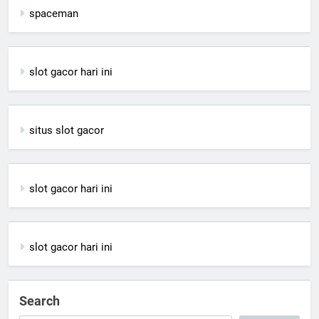
spaceman
slot gacor hari ini
situs slot gacor
slot gacor hari ini
slot gacor hari ini
Search