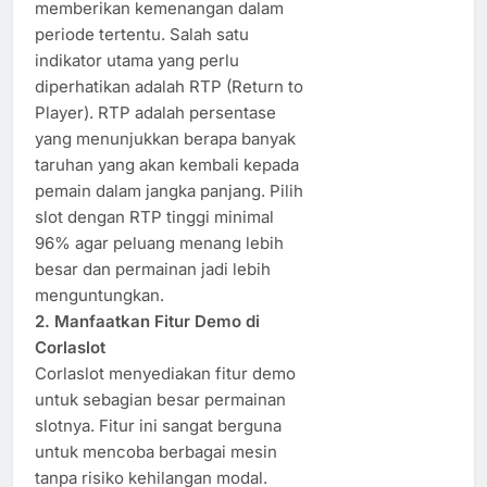
memberikan kemenangan dalam
periode tertentu. Salah satu
indikator utama yang perlu
diperhatikan adalah RTP (Return to
Player). RTP adalah persentase
yang menunjukkan berapa banyak
taruhan yang akan kembali kepada
pemain dalam jangka panjang. Pilih
slot dengan RTP tinggi minimal
96% agar peluang menang lebih
besar dan permainan jadi lebih
menguntungkan.
2. Manfaatkan Fitur Demo di
Corlaslot
Corlaslot menyediakan fitur demo
untuk sebagian besar permainan
slotnya. Fitur ini sangat berguna
untuk mencoba berbagai mesin
tanpa risiko kehilangan modal.