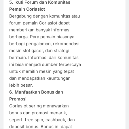
5. Ikuti Forum dan Komunitas
Pemain Corlaslot
Bergabung dengan komunitas atau
forum pemain Corlaslot dapat
memberikan banyak informasi
berharga. Para pemain biasanya
berbagi pengalaman, rekomendasi
mesin slot gacor, dan strategi
bermain. Informasi dari komunitas
ini bisa menjadi sumber terpercaya
untuk memilih mesin yang tepat
dan mendapatkan keuntungan
lebih besar.
6. Manfaatkan Bonus dan
Promosi
Corlaslot sering menawarkan
bonus dan promosi menarik,
seperti free spin, cashback, dan
deposit bonus. Bonus ini dapat