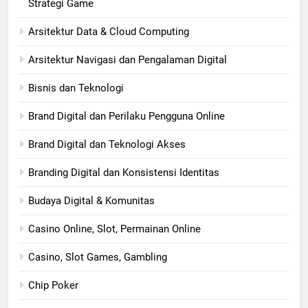
Strategi Game
Arsitektur Data & Cloud Computing
Arsitektur Navigasi dan Pengalaman Digital
Bisnis dan Teknologi
Brand Digital dan Perilaku Pengguna Online
Brand Digital dan Teknologi Akses
Branding Digital dan Konsistensi Identitas
Budaya Digital & Komunitas
Casino Online, Slot, Permainan Online
Casino, Slot Games, Gambling
Chip Poker