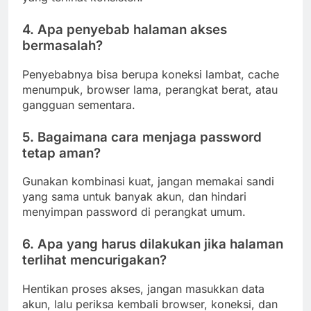
4. Apa penyebab halaman akses
bermasalah?
Penyebabnya bisa berupa koneksi lambat, cache
menumpuk, browser lama, perangkat berat, atau
gangguan sementara.
5. Bagaimana cara menjaga password
tetap aman?
Gunakan kombinasi kuat, jangan memakai sandi
yang sama untuk banyak akun, dan hindari
menyimpan password di perangkat umum.
6. Apa yang harus dilakukan jika halaman
terlihat mencurigakan?
Hentikan proses akses, jangan masukkan data
akun, lalu periksa kembali browser, koneksi, dan