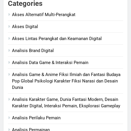
Categories
Akses Alternatif Multi-Perangkat
Akses Digital
Akses Lintas Perangkat dan Keamanan Digital
Analisis Brand Digital
Analisis Data Game & Interaksi Pemain
Analisis Game & Anime Fiksi Ilmiah dan Fantasi Budaya
Pop Global Psikologi Karakter Fiksi Narasi dan Desain
Dunia
Analisis Karakter Game, Dunia Fantasi Modern, Desain
Karakter Digital, Interaksi Pemain, Eksplorasi Gameplay
Analisis Perilaku Pemain
Analisis Permainan