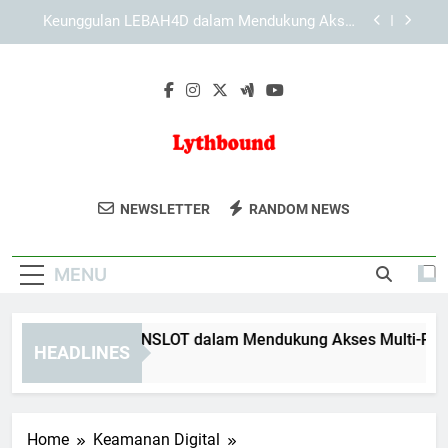
Skip
Memahami Sistem Navigasi EDWINSLOT yang
to
Ringkas dan Terarah
content
Memahami Sistem Navigasi LEBAH4D yang
Ringkas dan Terarah
Keunggulan EDWINSLOT dalam Mendukung
Akses Multi-Perangkat
Keunggulan LEBAH4D dalam Mendukung Akses
Multi-Perangkat
Lythbound
Temukan Kreativitas Tanpa Batas Di
Memahami Sistem Navigasi EDWINSLOT yang
NEWSLETTER
RANDOM NEWS
Ringkas dan Terarah
Lythbound. Platform Untuk Seniman
Memahami Sistem Navigasi LEBAH4D yang
Digital Dan Kreator Visual.
Ringkas dan Terarah
MENU
eunggulan EDWINSLOT dalam Mendukung Akses Multi-Perang
HEADLINES
Weeks Ago
Home
Keamanan Digital