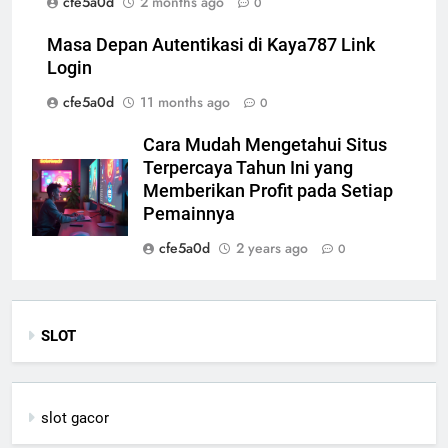
cfe5a0d
2 months ago
0
Masa Depan Autentikasi di Kaya787 Link
Login
cfe5a0d
11 months ago
0
Cara Mudah Mengetahui Situs
Terpercaya Tahun Ini yang
Memberikan Profit pada Setiap
Pemainnya
cfe5a0d
2 years ago
0
SLOT
slot gacor