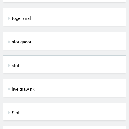
togel viral
slot gacor
slot
live draw hk
Slot