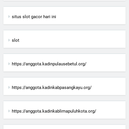
situs slot gacor hari ini
slot
https://anggota.kadinpulausebetul.org/
https://anggota.kadinkabpasangkayu.org/
https://anggota.kadinkablimapuluhkota.org/