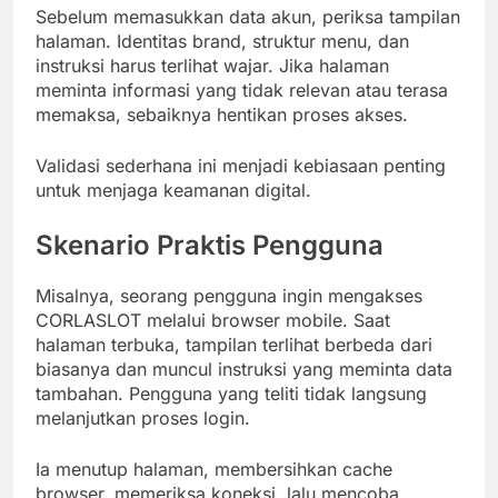
Sebelum memasukkan data akun, periksa tampilan
halaman. Identitas brand, struktur menu, dan
instruksi harus terlihat wajar. Jika halaman
meminta informasi yang tidak relevan atau terasa
memaksa, sebaiknya hentikan proses akses.
Validasi sederhana ini menjadi kebiasaan penting
untuk menjaga keamanan digital.
Skenario Praktis Pengguna
Misalnya, seorang pengguna ingin mengakses
CORLASLOT melalui browser mobile. Saat
halaman terbuka, tampilan terlihat berbeda dari
biasanya dan muncul instruksi yang meminta data
tambahan. Pengguna yang teliti tidak langsung
melanjutkan proses login.
Ia menutup halaman, membersihkan cache
browser, memeriksa koneksi, lalu mencoba